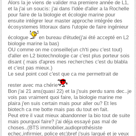
Alors la je viens de valider ma premiere année de L1,
et la j'ai un soucis: j'ai dans l'idée d'aller a la Rochelle
pour faire de la biologie et écologie marine pour
ensuite intégrer leur master approche intégrée des
écosystemes littoraux dans l'utopie de faire ingénieur
écologue
en bureau d'étude(j'ai été accepté en L2
biologie marine la bas)
OU comme on me conseille(un ch'ti peu c'est tout)
d'aller en L2 biotechnologie car c'est plus porteur sois
disant ( mais d'apres mes recherches c'est du blabla
et c'est pas mieux.)
Le seul point cool c'est que ca me permettrait de
rester avec ma chérie
Bon j'ai 21 ans(quasi 22) et la j'suis perdu sans dec..je
vois pas vraiment quoi faire, la biologie marine me
plaira j'en suis certain mais pour aller ou? Et les
biotech ca me botte mais pas du tout en fait.
Peut etre il vaut mieux abandonner la bio tout de suite
mais pourquoi faire? j'ai déja essayé pas mal de
choses..(BTS immobilier,audioprothésiste
echec,infirmier, police etc)bref j'suis largué et je veux