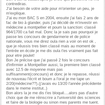
contrediras.
J'ai besoin de votre aide pour m'orienter un peu, je
m'explique.
J'ai eu mon BAC S en 2004, ensuite j'ai fais 2 ans de
fac de bio à glander, puis j'ai décidé de m'investir en
médecine a montpellier et poum la sanction: classé
964/1700 ca fait mal. Donc la je sais pas pourquoi je
passe les concours de gendarmerie et de police
nationale, vous me direz oula rien a voir on est ok ,
que je réussis tres bien classé mais au moment de
l'entrée en école je me dis oula t'es vraiment pas fait
pour etre poulet!
Bon Je précise que j'ai passé 2 fois le concours
d'infirmier a Montpellier aussi, la premiere bien classé
avec 12.5 de moyenne mais pas
suffisamment(concours) et donc je le repasse, réussi
de nouveau l'écrit et boum a l'oral je me tape un
2/20(médecine??).(j'avais eu 13/20 l'année précédente
dans le meme institut..)
Bon alors la je me dis t'es bloqué....alors pas d'autre
choix que de me réinscrire a l'université des sciences
et faire de la biologie ou sinon mes parents me tuent.