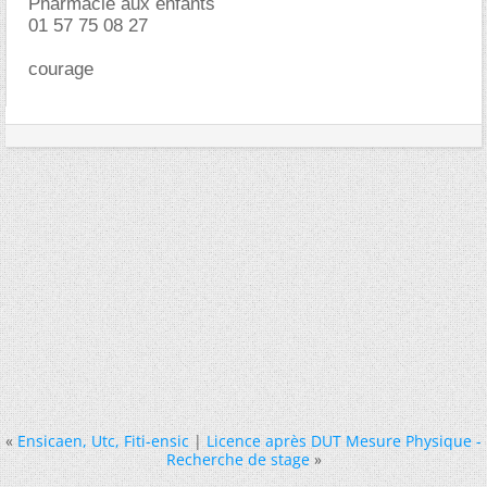
Pharmacie aux enfants
01 57 75 08 27
courage
«
Ensicaen, Utc, Fiti-ensic
|
Licence après DUT Mesure Physique -
Recherche de stage
»