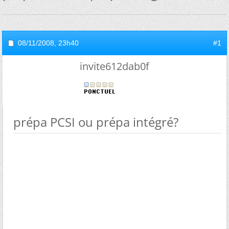
08/11/2008,
23h40
#1
invite612dab0f
prépa PCSI ou prépa intégré?