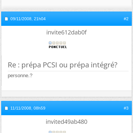
09/11/2008,
21h04
#2
invite612dab0f
Re : prépa PCSI ou prépa intégré?
personne.?
11/11/2008,
08h59
#3
invited49ab480