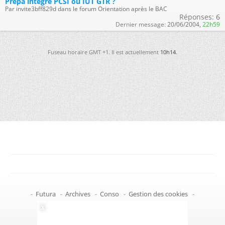
Prépa integré PCSI ou IUT GTR ?
Par invite3bff829d dans le forum Orientation après le BAC
Réponses:
6
Dernier message:
20/06/2004,
22h59
Fuseau horaire GMT +1. Il est actuellement
10h14
.
-
Futura
-
Archives
-
Conso
-
Gestion des cookies
-
Politique de confidentialité
-
Haut de page