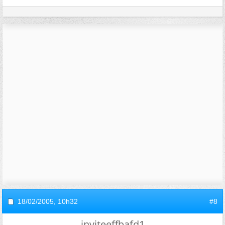
18/02/2005,
10h32
#8
inviteeffbafd1