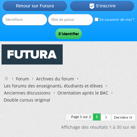
Retour sur Futura
S'inscrire

Se souvenir de moi ?
Forum
Archives du forum
Les forums des enseignants, étudiants et élèves
Anciennes discussions
Orientation après le BAC
Double cursus original
Page 1 sur 2
1
Dernière
Affichage des résultats 1 à 30 sur 46