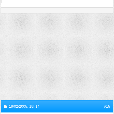
18/02/2005,
18h14
#15