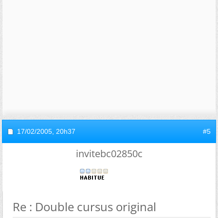
17/02/2005,
20h37
#5
invitebc02850c
Re : Double cursus original