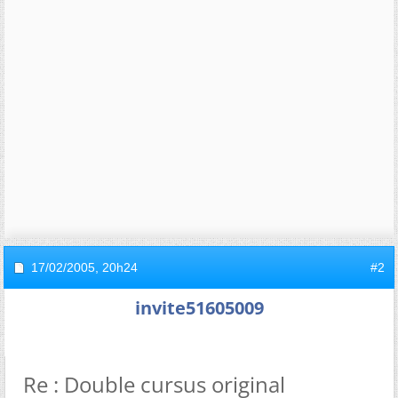
17/02/2005,
20h24
#2
invite51605009
Re : Double cursus original