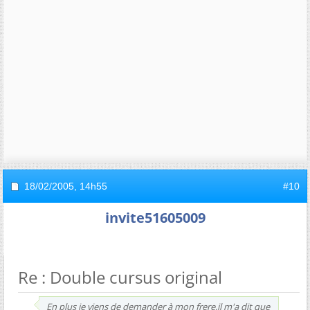
18/02/2005,
14h55
#10
invite51605009
Re : Double cursus original
En plus je viens de demander à mon frere,il m'a dit que