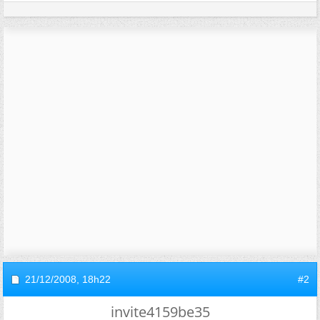
21/12/2008,
18h22
#2
invite4159be35