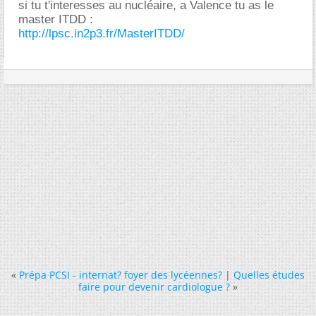
si tu t'interesses au nucléaire, a Valence tu as le
master ITDD :
http://lpsc.in2p3.fr/MasterITDD/
«
Prépa PCSI - internat? foyer des lycéennes?
|
Quelles études
faire pour devenir cardiologue ?
»