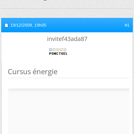
19/12/2008,
19h05
#1
invitef43ada87
Cursus énergie