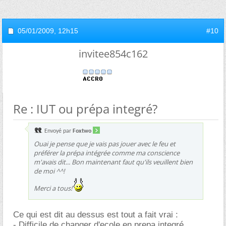
05/01/2009,
12h15
#10
invitee854c162
Re : IUT ou prépa integré?
Envoyé par
Foxtwo
Ouai je pense que je vais pas jouer avec le feu et
préférer la prépa intégrée comme ma conscience
m'avais dit... Bon maintenant faut qu'ils veuillent bien
de moi ^^!
Merci a tous!
Ce qui est dit au dessus est tout a fait vrai :
- Difficile de changer d'ecole en prepa integré,