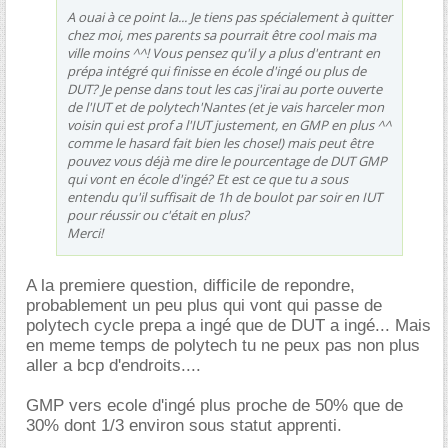
A ouai à ce point la... Je tiens pas spécialement à quitter
chez moi, mes parents sa pourrait être cool mais ma
ville moins ^^! Vous pensez qu'il y a plus d'entrant en
prépa intégré qui finisse en école d'ingé ou plus de
DUT? Je pense dans tout les cas j'irai au porte ouverte
de l'IUT et de polytech'Nantes (et je vais harceler mon
voisin qui est prof a l'IUT justement, en GMP en plus ^^
comme le hasard fait bien les chose!) mais peut être
pouvez vous déjà me dire le pourcentage de DUT GMP
qui vont en école d'ingé? Et est ce que tu a sous
entendu qu'il suffisait de 1h de boulot par soir en IUT
pour réussir ou c'était en plus?
Merci!
A la premiere question, difficile de repondre,
probablement un peu plus qui vont qui passe de
polytech cycle prepa a ingé que de DUT a ingé... Mais
en meme temps de polytech tu ne peux pas non plus
aller a bcp d'endroits....
GMP vers ecole d'ingé plus proche de 50% que de
30% dont 1/3 environ sous statut apprenti.