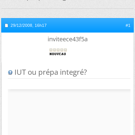
29/12/2008,
16h17
#1
inviteece43f5a
IUT ou prépa integré?