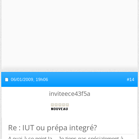
06/01/2009,
19h06
#14
inviteece43f5a
Re : IUT ou prépa integré?
A ouai à ce point la... Je tiens pas spécialement à