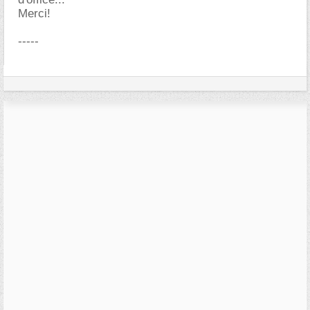
Merci!
-----