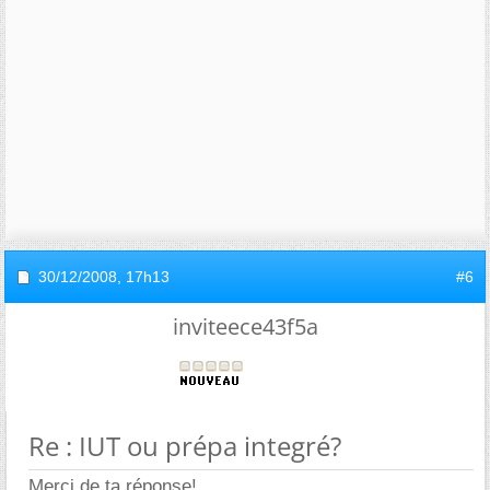
30/12/2008,
17h13
#6
inviteece43f5a
Re : IUT ou prépa integré?
Merci de ta réponse!