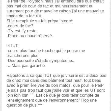
le PeiP de Polytech' mais j'ai entendu dire que c'etait
pas mal de cour de fac et malheureusement et
surement pour de mauvaise raison j'ai une mauvaise
image de la fac ><.
Si je recapitule sa fait prépa integré:
-cours de fac?
-T'y est t'y reste.
-Place au chaud réservé.
et IUT:
-cours plus touche touche qui je pense me
brancherons plus
-Des poursuite d'étude sympatoche...
-...Mais pas garantie
Rajoutons à sa que l'IUT que je viserai est a deux pas
de chez moi dans des bâtiment tout neuf, tout beau
avec à première vue du bon matos, que pour le PeiP
je sais pas trop faut que j'aille voir et que les UT sont
loin loin loin ^^. Est ce que je dois tenir compte de
l'enseignement que de l'environnement? Hop une
question de plus ^^