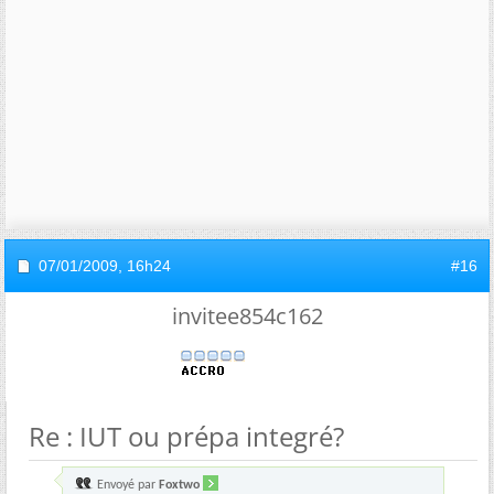
07/01/2009,
16h24
#16
invitee854c162
Re : IUT ou prépa integré?
Envoyé par
Foxtwo