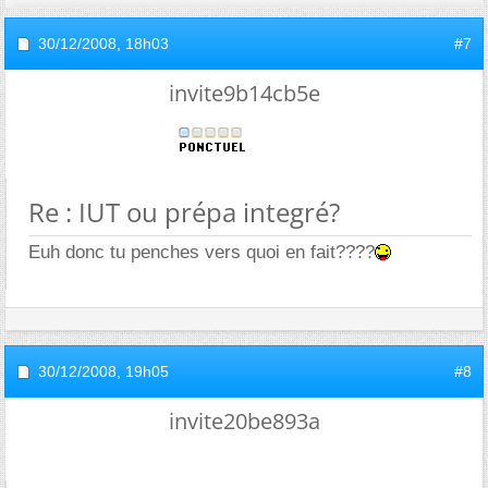
30/12/2008,
18h03
#7
invite9b14cb5e
Re : IUT ou prépa integré?
Euh donc tu penches vers quoi en fait????
30/12/2008,
19h05
#8
invite20be893a