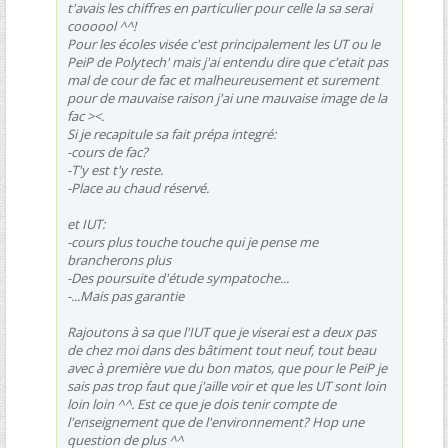
t'avais les chiffres en particulier pour celle la sa serai
coooool ^^!
Pour les écoles visée c'est principalement les UT ou le
PeiP de Polytech' mais j'ai entendu dire que c'etait pas
mal de cour de fac et malheureusement et surement
pour de mauvaise raison j'ai une mauvaise image de la
fac ><.
Si je recapitule sa fait prépa integré:
-cours de fac?
-T'y est t'y reste.
-Place au chaud réservé.
et IUT:
-cours plus touche touche qui je pense me
brancherons plus
-Des poursuite d'étude sympatoche...
-...Mais pas garantie
Rajoutons à sa que l'IUT que je viserai est a deux pas
de chez moi dans des bâtiment tout neuf, tout beau
avec à première vue du bon matos, que pour le PeiP je
sais pas trop faut que j'aille voir et que les UT sont loin
loin loin ^^. Est ce que je dois tenir compte de
l'enseignement que de l'environnement? Hop une
question de plus ^^