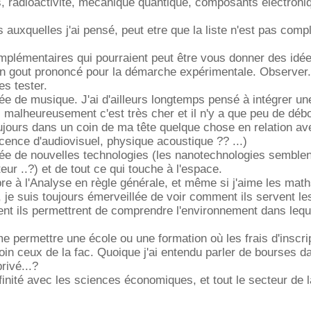
, radioactivité, mécanique quantique, composants électroni
 auxquelles j'ai pensé, peut etre que la liste n'est pas comp
plémentaires qui pourraient peut être vous donner des idée
 un gout prononcé pour la démarche expérimentale. Observer
s tester.
ée de musique. J'ai d'ailleurs longtemps pensé à intégrer un
, malheureusement c'est très cher et il n'y a que peu de dé
ujours dans un coin de ma tête quelque chose en relation av
icence d'audiovisuel, physique acoustique ?? ...)
ée de nouvelles technologies (les nanotechnologies semblen
ur ..?) et de tout ce qui touche à l'espace.
èbre à l'Analyse en règle générale, et même si j'aime les mat
s, je suis toujours émerveillée de voir comment ils servent le
nt ils permettrent de comprendre l'environnement dans lequ
e permettre une école ou une formation où les frais d'inscri
oin ceux de la fac. Quoique j'ai entendu parler de bourses d
rivé...?
ffinité avec les sciences économiques, et tout le secteur de l