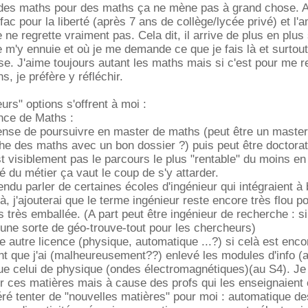
e des maths pour des maths ça ne mène pas à grand chose. A
la fac pour la liberté (après 7 ans de collège/lycée privé) et l
 ne regrette vraiment pas. Cela dit, il arrive de plus en plu
m'y ennuie et où je me demande ce que je fais là et surtout
se. J'aime toujours autant les maths mais si c'est pour me r
s, je préfère y réfléchir.
urs" options s'offrent à moi :
nce de Maths :
pense de poursuivre en master de maths (peut être un maste
he des maths avec un bon dossier ?) puis peut être doctorat
t visiblement pas le parcours le plus "rentable" du moins en
é du métier ça vaut le coup de s'y attarder.
endu parler de certaines écoles d'ingénieur qui intégraient à
, j'ajouterai que le terme ingénieur reste encore très flou p
 très emballée. (A part peut être ingénieur de recherche : si 
 une sorte de géo-trouve-tout pour les chercheurs)
e autre licence (physique, automatique ...?) si celà est enco
nt que j'ai (malheureusement??) enlevé les modules d'info (
e celui de physique (ondes électromagnétiques)(au S4). Je 
ur ces matières mais à cause des profs qui les enseignaient 
féré tenter de "nouvelles matières" pour moi : automatique de