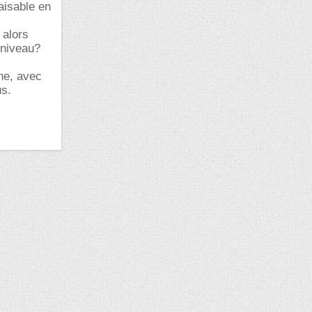
faisable en
 alors
 niveau?
che, avec
us.