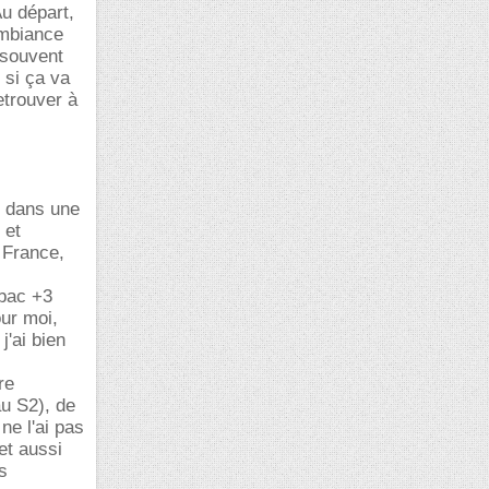
u départ,
'ambiance
s souvent
 si ça va
etrouver à
r dans une
 et
 France,
 bac +3
our moi,
j'ai bien
re
au S2), de
ne l'ai pas
et aussi
s