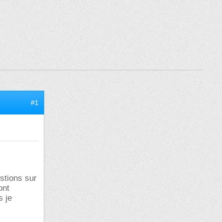
#1
stions sur
ont
s je