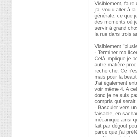
Visiblement, fair
j'ai voulu aller à 
générale, ce que je
des moments où je 
servir à grand cho
la rue dans trois an
Visiblement "plusie
- Terminer ma lice
Celà implique je 
autre matière proc
recherche. Ce n'es
mais pour la beaut
J'ai également ent
voir même 4. A celà
donc je ne suis pas
compris qui serait
- Basculer vers un
faisable, en sacha
mécanique ainsi qu
fait par dégout po
parce que j'ai pré