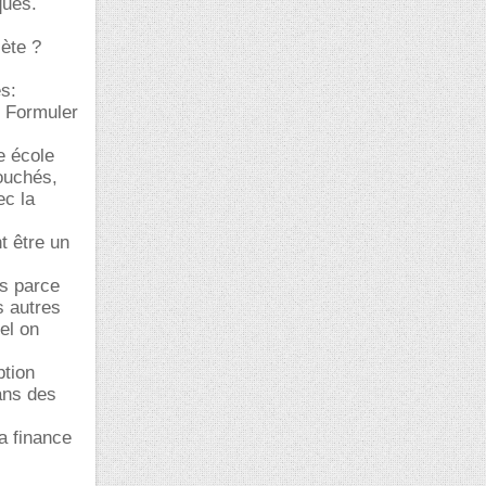
ques.
lète ?
s:
. Formuler
e école
bouchés,
ec la
t être un
hs parce
s autres
el on
ption
ans des
a finance