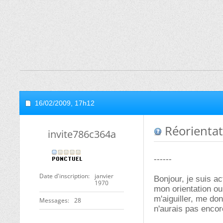
16/02/2009,
17h12
Réorientat
invite786c364a
------
Date d'inscription
janvier
Bonjour, je suis a
1970
mon orientation ou
m'aiguiller, me do
Messages
28
n'aurais pas encor