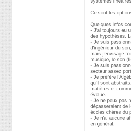
systèmes linéaires
Ce sont les options
Quelques infos com
- J'ai toujours eu
des hypothèses. Le
- Je suis passionn
d'ingénieur du son
mais j'envisage to
musique, le son (l
- Je suis passionn
secteur assez porte
- Je préfère l'Alg
qu'il sont abstrait
matières et comme
évolue.
- Je ne peux pas m
dépasseraient de l
écoles chères du p
- Je n'ai aucune a
en général.