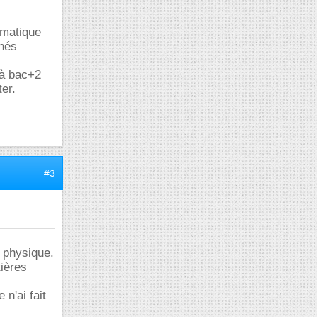
rmatique
chés
 à bac+2
er.
#3
 physique.
ières
n'ai fait