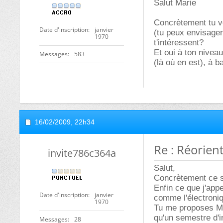
Salut Marie
Concrètement tu ve
Date d'inscription
janvier
(tu peux envisager
1970
t'intéressent?
Et oui à ton nivea
Messages
583
(là où en est), à 
16/02/2009,
22h34
Re : Réorien
invite786c364a
Salut,
Concrètement ce so
Enfin ce que j'app
Date d'inscription
janvier
comme l'électroni
1970
Tu me proposes Mat
qu'un semestre d'i
Messages
28