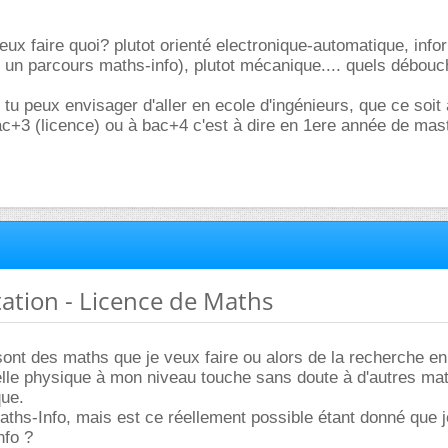
ux faire quoi? plutot orienté electronique-automatique, info
 un parcours maths-info), plutot mécanique.... quels débou
u tu peux envisager d'aller en ecole d'ingénieurs, que ce soit
bac+3 (licence) ou à bac+4 c'est à dire en 1ere année de mast
tation - Licence de Maths
nt des maths que je veux faire ou alors de la recherche en
elle physique à mon niveau touche sans doute à d'autres mat
que.
hs-Info, mais est ce réellement possible étant donné que je 
nfo ?