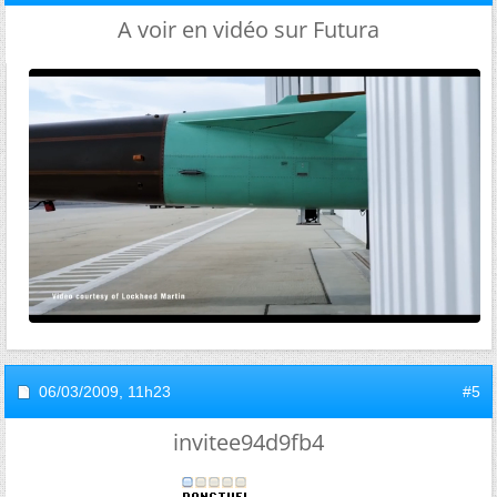
A voir en vidéo sur Futura
06/03/2009,
11h23
#5
invitee94d9fb4