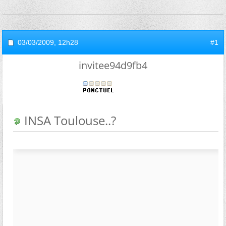
03/03/2009,
12h28
#1
invitee94d9fb4
INSA Toulouse..?