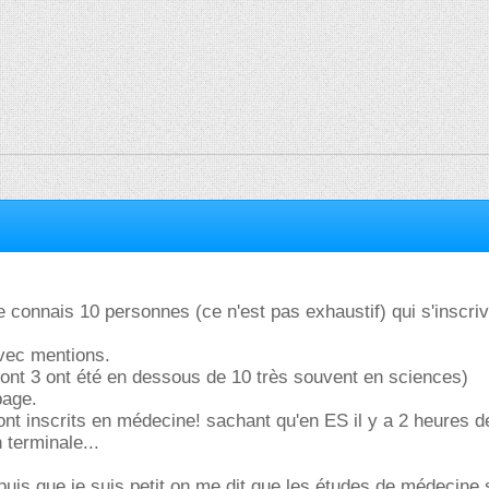
 connais 10 personnes (ce n'est pas exhaustif) qui s'inscri
avec mentions.
(dont 3 ont été en dessous de 10 très souvent en sciences)
page.
ont inscrits en médecine! sachant qu'en ES il y a 2 heures d
 terminale...
is que je suis petit on me dit que les études de médecine s