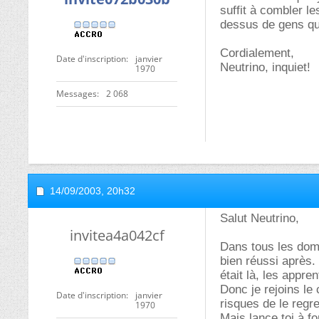
suffit à combler l
dessus de gens qui
Cordialement,
Date d'inscription
janvier
Neutrino, inquiet!
1970
Messages
2 068
14/09/2003,
20h32
Salut Neutrino,
invitea4a042cf
Dans tous les doma
bien réussi après.
était là, les appre
Donc je rejoins le 
Date d'inscription
janvier
risques de le regre
1970
Mais lance toi à f