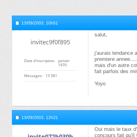
13/09/2003,
10h51
salut,
invitec9f0f895
j'aurais tendance a
premiere annee....
Date d'inscription
janvier
1970
mais d'un autre co
fait parfois des mi
Messages
15 581
Yoyo
13/09/2003,
12h21
Oui mais le taux d
invite072b030b
concours fait qu'il