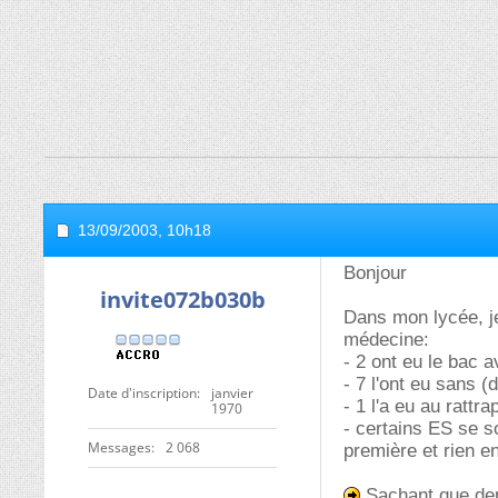
13/09/2003,
10h18
Bonjour
invite072b030b
Dans mon lycée, je
médecine:
- 2 ont eu le bac 
- 7 l'ont eu sans 
Date d'inscription
janvier
- 1 l'a eu au rattra
1970
- certains ES se s
Messages
2 068
première et rien en
Sachant que depu