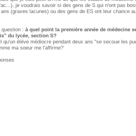
fac...), je voudrais savoir si des gens de S qui n'ont pas bo
 ans (graves lacunes) ou des gens de ES ont leur chance a
 question :
à quel point la première année de médecine s
uis" du lycée, section S?
it-il qu'un élève médiocre pendant deux ans "se secoue les p
comme ma soeur me l'affirme?
ponses