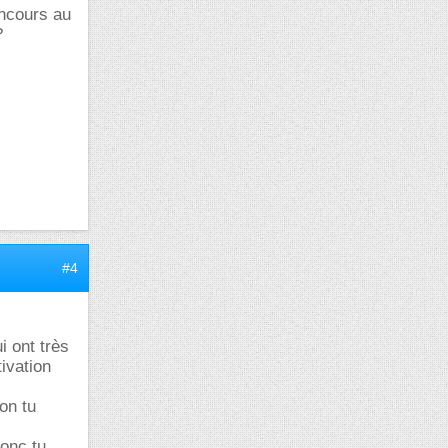
oncours au
?
#4
 ont très
ivation
non tu
Donc tu