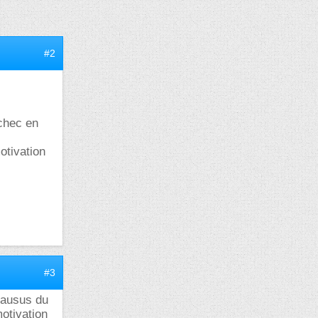
#2
echec en
otivation
#3
clausus du
motivation