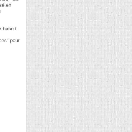
ssé en
u
e base t
uces" pour