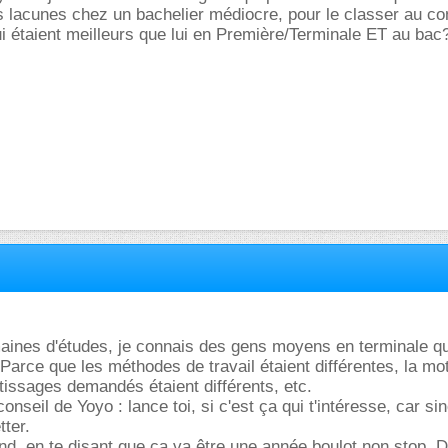
es lacunes chez un bachelier médiocre, pour le classer au c
 étaient meilleurs que lui en Première/Terminale ET au bac
ines d'études, je connais des gens moyens en terminale qui
 Parce que les méthodes de travail étaient différentes, la mot
ntissages demandés étaient différents, etc.
conseil de Yoyo : lance toi, si c'est ça qui t'intéresse, car si
tter.
ond, en te disant que ça va être une année boulot non stop. 