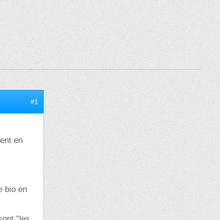
#1
vent en
e bio en
ont "les