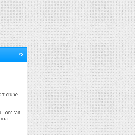
#3
ort d'une
i ont fait
e ma