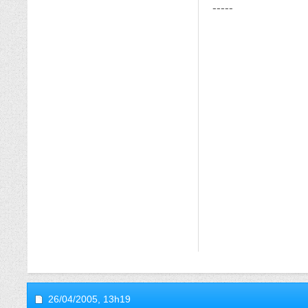
-----
26/04/2005,
13h19