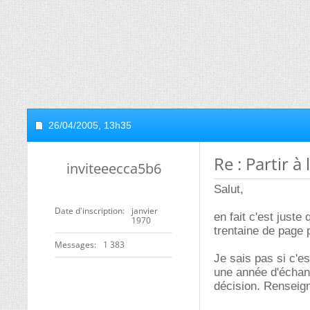
26/04/2005,
13h35
Re : Partir à
inviteeecca5b6
Salut,
Date d'inscription
janvier
en fait c'est juste
1970
trentaine de page p
Messages
1 383
Je sais pas si c'es
une année d'échang
décision. Renseign