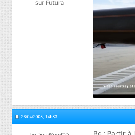
sur Futura
26/04/2005,
14h33
Re : Partir à