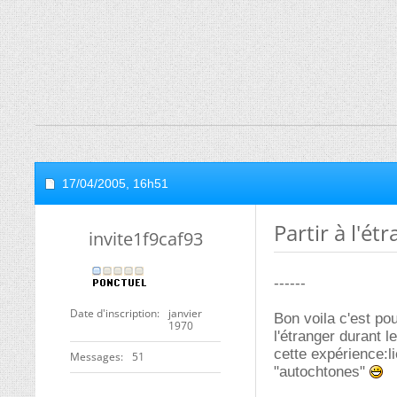
17/04/2005,
16h51
Partir à l'ét
invite1f9caf93
------
Date d'inscription
janvier
Bon voila c'est po
1970
l'étranger durant l
cette expérience:l
Messages
51
"autochtones"