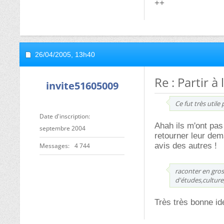
++
26/04/2005,
13h40
Re : Partir à
invite51605009
Ce fut très utile
Date d'inscription
Ahah ils m'ont pas 
septembre 2004
retourner leur dema
avis des autres !
Messages
4 744
raconter en gros
d'études,cultur
Très très bonne id