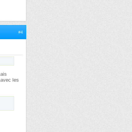
#4
vais
 avec les