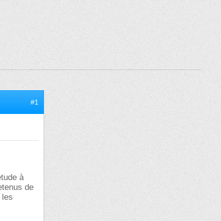
#1
étude à
retenus de
 les