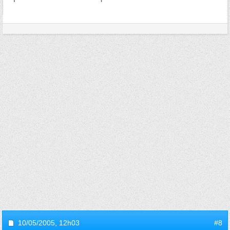
10/05/2005,
12h03
#8