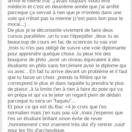
arrivé le même truc ,j'avais toujours voulu être
médecin et c'est en deuxième année que j'ai arrêté
parceque ça servait à rien que je m'entete dans une
voie qui n'était pas la mienne (c'est pass bon pour le
moral...) .
De plus je te déconseille vivement de faire deux
cursus parallèles ,un tu vas t'éparpiller ,deux tu as
beaucoup de cours en fac de sciences tu vas voir
,trois tu n'es pas obligé de suivre une voie diplomante
pour apprendre quelque chose ,tu peux lire des
bouquins de philo ,avoir un niveau équivalent à des
étudiants en philo sans forcément avoir le diplome qui
va avec . En fait tu arrive devant un problème et il faut
que tu fasse un choix ,prends la fillière qui te
correspond le plus et dans laquelle tu prendra le plus
de plaisir ,à la limite t'en à rien à faire du pote qui va
en prépa et qui va te jeter un regard plein de dédain
parceque tu sera un "faqueu"...
Et pour ce qui est du Bac +4 je crois que t'es
normalien mais j'en suis pas sûr ,mais j'esperes que
t'es un étudiant brillant sinon évite de rever
,honnetement c'est vraiment très dur d'y rentrer ,sauf
pour les fils d'archevèque.