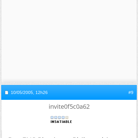
10/05/2005,
12h26
#9
invite0f5c0a62