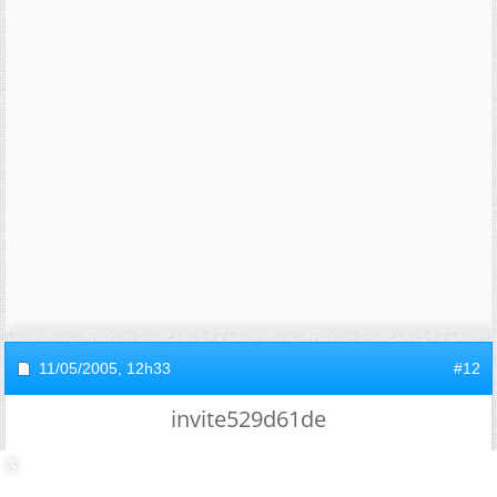
11/05/2005,
12h33
#12
invite529d61de