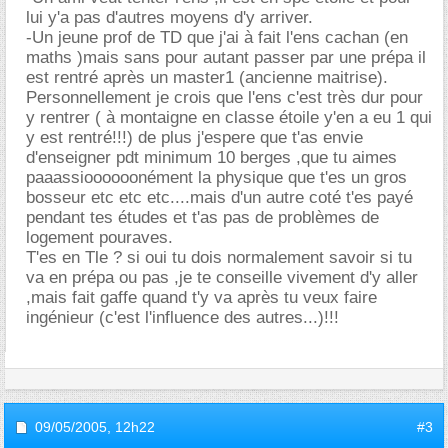
lui y'a pas d'autres moyens d'y arriver.
-Un jeune prof de TD que j'ai à fait l'ens cachan (en
maths )mais sans pour autant passer par une prépa il
est rentré après un master1 (ancienne maitrise).
Personnellement je crois que l'ens c'est très dur pour
y rentrer ( à montaigne en classe étoile y'en a eu 1 qui
y est rentré!!!) de plus j'espere que t'as envie
d'enseigner pdt minimum 10 berges ,que tu aimes
paaassioooooonément la physique que t'es un gros
bosseur etc etc etc....mais d'un autre coté t'es payé
pendant tes études et t'as pas de problèmes de
logement pouraves.
T'es en Tle ? si oui tu dois normalement savoir si tu
va en prépa ou pas ,je te conseille vivement d'y aller
,mais fait gaffe quand t'y va après tu veux faire
ingénieur (c'est l'influence des autres...)!!!
09/05/2005,
12h22
#3