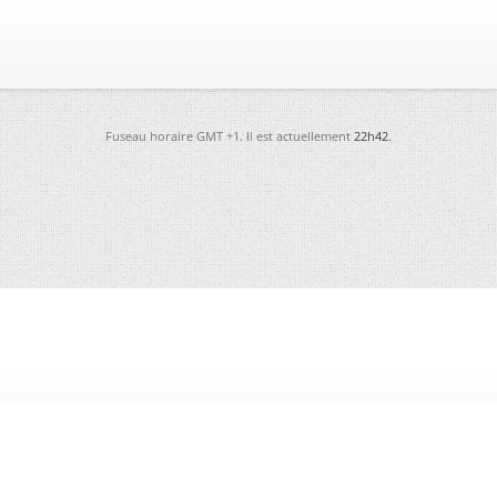
Fuseau horaire GMT +1. Il est actuellement
22h42
.
-
Futura
-
Archives
-
Conso
-