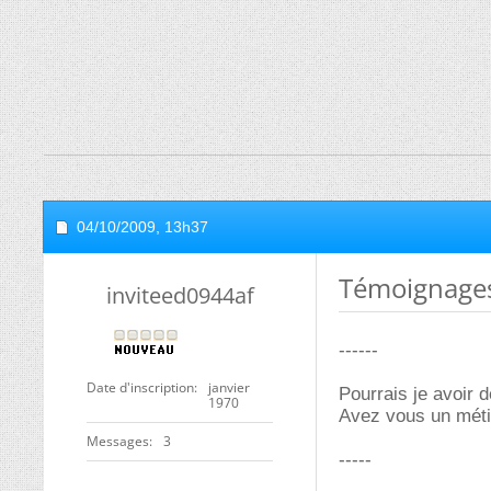
04/10/2009,
13h37
Témoignages
inviteed0944af
------
Date d'inscription
janvier
Pourrais je avoir 
1970
Avez vous un métie
Messages
3
-----