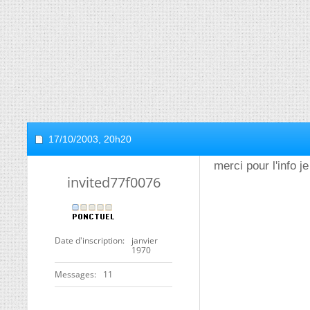
17/10/2003,
20h20
merci pour l'info j
invited77f0076
Date d'inscription
janvier
1970
Messages
11