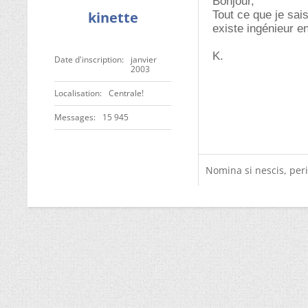
Bonjour,
kinette
Tout ce que je sai
existe ingénieur en
K.
Date d'inscription
janvier
2003
Localisation
Centrale!
Messages
15 945
Nomina si nescis, peri