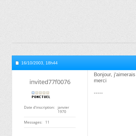
16/10/2003,
18h44
Bonjour, j'aimerais
invited77f0076
merci
-----
Date d'inscription
janvier
1970
Messages
11