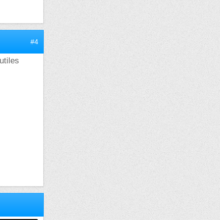
#4
utiles