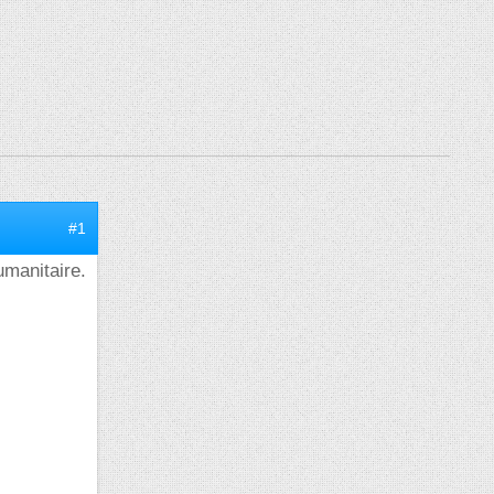
#1
umanitaire.