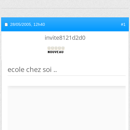
28/05/2005,
12h40
#1
invite8121d2d0
ecole chez soi ..