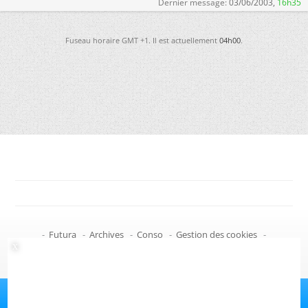
Dernier message:
03/06/2003,
16h35
Fuseau horaire GMT +1. Il est actuellement
04h00
.
-
Futura
-
Archives
-
Conso
-
Gestion des cookies
-
Politique de confidentialité
-
Haut de page