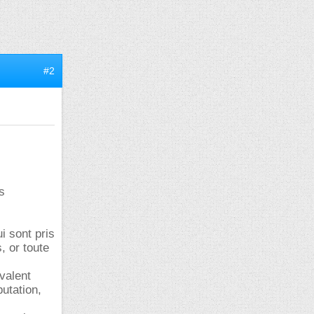
#2
s
i sont pris
, or toute
 valent
utation,