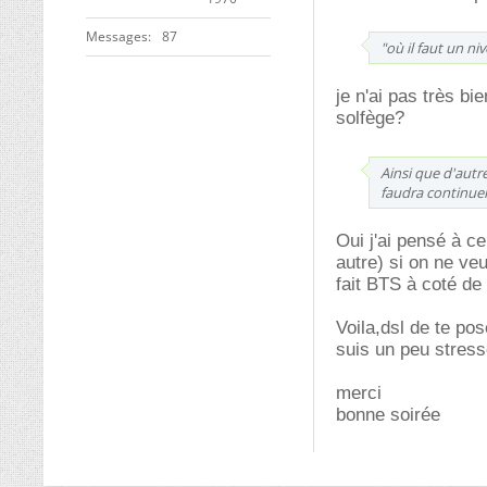
Messages
87
"où il faut un n
je n'ai pas très bi
solfège?
Ainsi que d'autr
faudra continuer
Oui j'ai pensé à c
autre) si on ne veu
fait BTS à coté de
Voila,dsl de te po
suis un peu stress
merci
bonne soirée