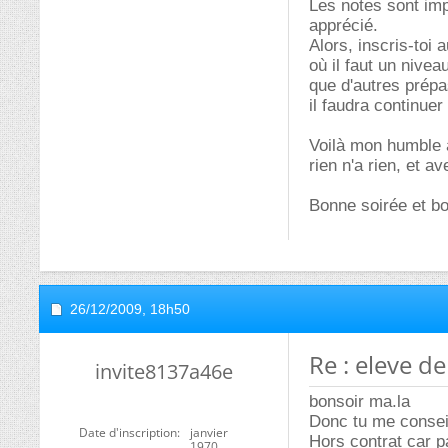
Les notes sont imp
apprécié.
Alors, inscris-toi
où il faut un nive
que d'autres prépa
il faudra continue
Voilà mon humble a
rien n'a rien, et a
Bonne soirée et bo
26/12/2009,
18h50
Re : eleve d
invite8137a46e
bonsoir ma.la
Donc tu me conseil
Date d'inscription
janvier
Hors contrat car p
1970