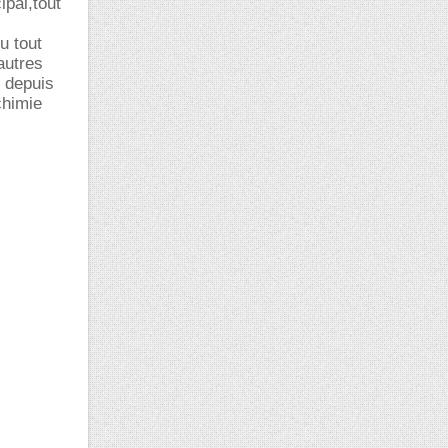
ipal,tout
u tout
autres
t depuis
chimie