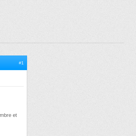
#1
embre et