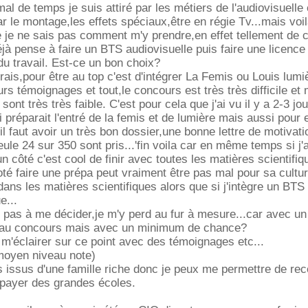
al de temps je suis attiré par les métiers de l'audiovisuelle 
r le montage,les effets spéciaux,être en régie Tv...mais voil
 je ne sais pas comment m'y prendre,en effet tellement de 
éjà pense à faire un BTS audiovisuelle puis faire une licence
du travail. Est-ce un bon choix?
rais,pour être au top c'est d'intégrer La Femis ou Louis lum
rs témoignages et tout,le concours est très très difficile et
ont très très faible. C'est pour cela que j'ai vu il y a 2-3 jou
 préparait l'entré de la femis et de lumière mais aussi pour 
l faut avoir un très bon dossier,une bonne lettre de motivati
eule 24 sur 350 sont pris...'fin voila car en même temps si j
un côté c'est cool de finir avec toutes les matières scientifi
coté faire une prépa peut vraiment être pas mal pour sa cultu
ans les matières scientifiques alors que si j'intègre un BTS 
e...
ive pas à me décider,je m'y perd au fur à mesure...car avec u
 au concours mais avec un minimum de chance?
t m'éclairer sur ce point avec des témoignages etc...
moyen niveau note)
s issus d'une famille riche donc je peux me permettre de r
payer des grandes écoles.