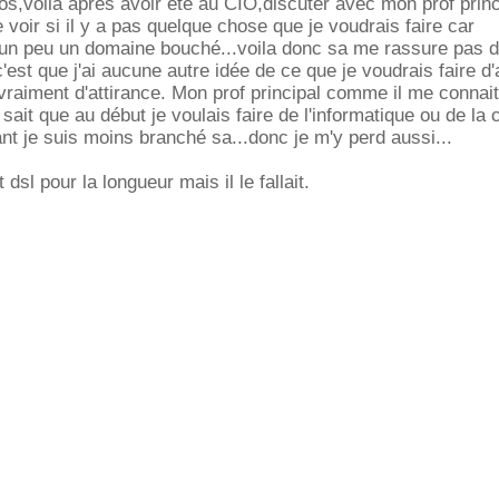
fos,voila après avoir été au CIO,discuter avec mon prof princ
 voir si il y a pas quelque chose que je voudrais faire car
t un peu un domaine bouché...voila donc sa me rassure pas d
'est que j'ai aucune autre idée de ce que je voudrais faire d'
s vraiment d'attirance. Mon prof principal comme il me connai
l sait que au début je voulais faire de l'informatique ou de la 
t je suis moins branché sa...donc je m'y perd aussi...
dsl pour la longueur mais il le fallait.