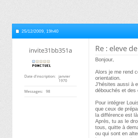
25/12/2009,
19h40
Re : eleve d
invite31bb351a
Bonjour,
Alors je me rend c
Date d'inscription
janvier
orientation.
1970
J'hésites aussi à 
débouchés et des c
Messages
98
Pour intégrer Loui
que ceux de prépa,
la différence est là
Après, tu as le dro
tous, quitte à dem
ou qui sont en alt