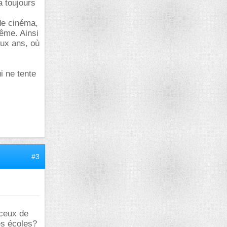
a toujours
de cinéma,
même. Ainsi
eux ans, où
i ne tente
#3
 ceux de
es écoles?