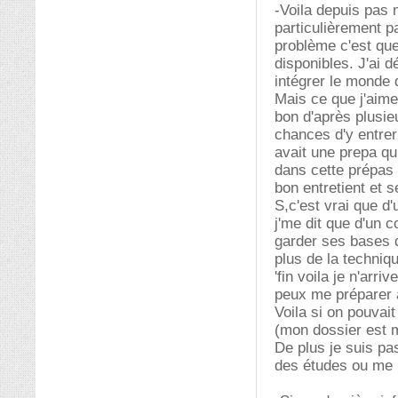
-Voila depuis pas m
particulièrement pa
problème c'est que
disponibles. J'ai d
intégrer le monde 
Mais ce que j'aime
bon d'après plusieu
chances d'y entrer s
avait une prepa qui
dans cette prépas i
bon entretient et s
S,c'est vrai que d'
j'me dit que d'un 
garder ses bases d
plus de la techniqu
'fin voila je n'arr
peux me préparer
Voila si on pouvai
(mon dossier est 
De plus je suis pa
des études ou me 