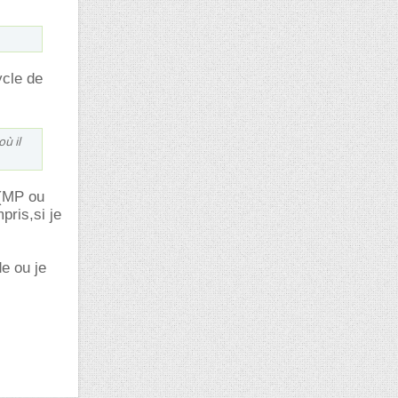
ycle de
ù il
 (MP ou
pris,si je
e ou je