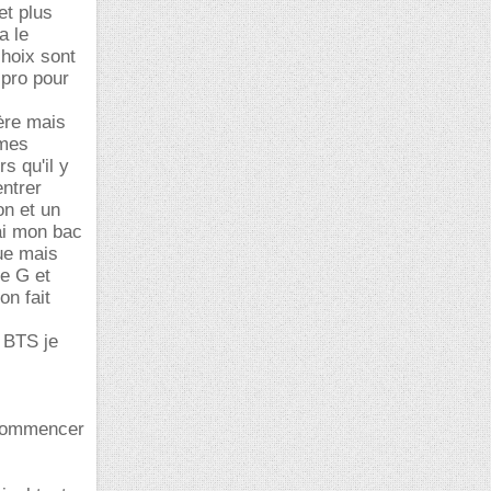
et plus
a le
choix sont
 pro pour
ière mais
 mes
rs qu'il y
entrer
on et un
'ai mon bac
que mais
re G et
on fait
n BTS je
ecommencer