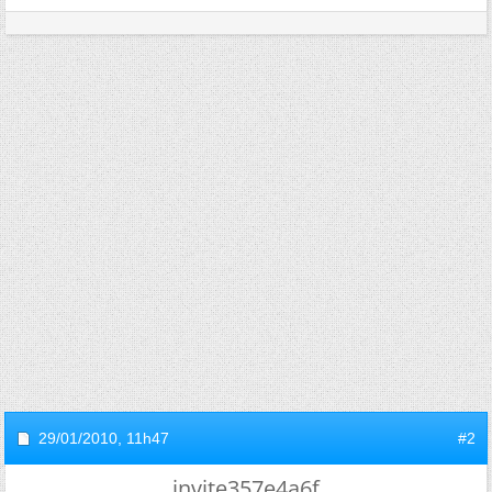
29/01/2010,
11h47
#2
invite357e4a6f