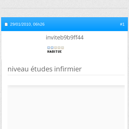
29/01/2010,
06h26
#1
inviteb9b9ff44
niveau études infirmier