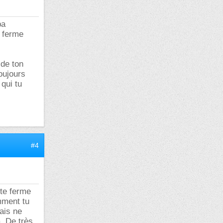
pa
e ferme
 de ton
toujours
qui tu
#4
 te ferme
mment tu
ais ne
à. De très