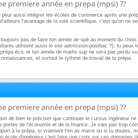
ne premiere année en prepa (mpsi) ??
n peut aussi intégrer les écoles de commerce après une pré
 d'ailleurs l'avantage de la voie scientifique, c'est qu'on ne s
s toujours pas de faire ton année de spé au moment du choix
udiants utilisent aussi le site admission-postbac ?), tu peux 
e prépa éco, et ton année de maths sup ne sera pas perdu vu 
onnaissances, et surtout le rythme de travail de la prépa.
ne premiere année en prepa (mpsi) ??
 bon de bien te préciser que continuer le cursus ingénieur ne
 portes de l'économie et de la finance. Je sais pas trop co
pport à la prépa, si vraiment t'en as marre ou si tu doutes, m
en école d'ingénieur c'est faire une croix sur ces domaines l