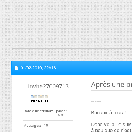
01/02/2010,
22h18
Après une p
invite27009713
------
Date d'inscription
janvier
Bonsoir à tous !
1970
Donc voila, je su
Messages
10
à peu que ce n'est