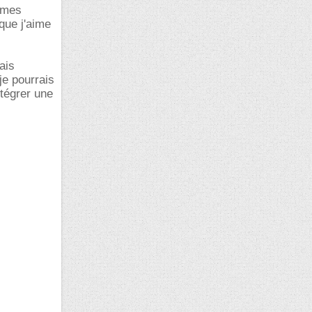
u mes
que j'aime
ais
je pourrais
ntégrer une