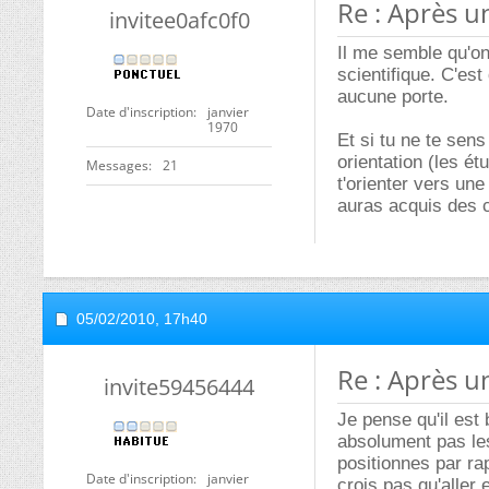
Re : Après u
invitee0afc0f0
Il me semble qu'o
scientifique. C'est
aucune porte.
Date d'inscription
janvier
1970
Et si tu ne te sen
orientation (les ét
Messages
21
t'orienter vers un
auras acquis des c
05/02/2010,
17h40
Re : Après u
invite59456444
Je pense qu'il est
absolument pas les
positionnes par ra
Date d'inscription
janvier
crois pas qu'aller 