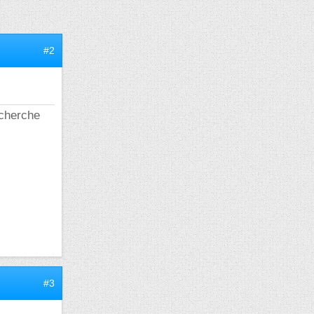
#2
echerche
#3