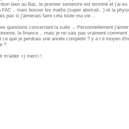
ention bien au Bac, le premier semestre est terminé et j'ai e
a FAC .. mais bosser les maths (super abstrait.. ) et la physi
ais pas si j'aimerais faire cela toute ma vie ..
s questions concernant la suite ... Personnellement j'aimer
économie, la finance .. mais je ne sais pas vraiment comment 
st ce que je perdrais une année complete ? y a t il moyen d'i
e ?
t m'aider =) merci !