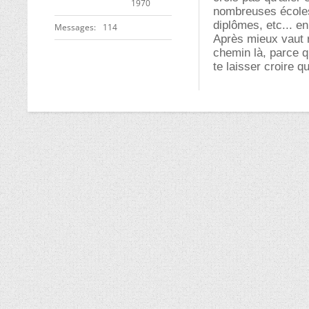
1970
nombreuses écoles
diplômes, etc... e
Messages
114
Après mieux vaut re
chemin là, parce q
te laisser croire q