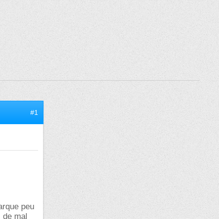
#1
marque peu
z de mal