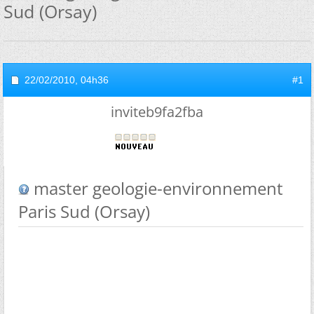
Sud (Orsay)
22/02/2010,
04h36
#1
inviteb9fa2fba
master geologie-environnement
Paris Sud (Orsay)