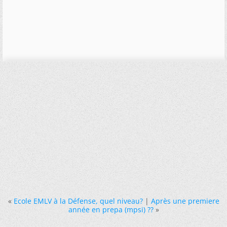
«
Ecole EMLV à la Défense, quel niveau?
|
Après une premiere
année en prepa (mpsi) ??
»