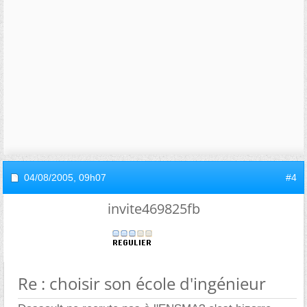
04/08/2005,
09h07
#4
invite469825fb
Re : choisir son école d'ingénieur