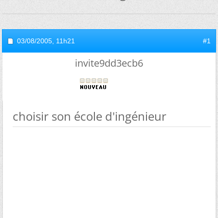
03/08/2005,
11h21
#1
invite9dd3ecb6
choisir son école d'ingénieur