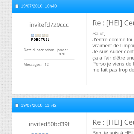
19/07/2010,
10h40
Re : [HEI] Ce
invitefd729ccc
Salut,
J'entre comme toi 
vraiment de l'impo
Date d'inscription
janvier
Je suis super con
1970
ça a l'air d'être 
Perso je viens de 
Messages
12
me fait pas trop d
19/07/2010,
11h42
Re : [HEI] Ce
invited50bd39f
Ben, je suis à HEI