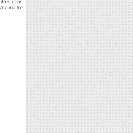
autres gens
'connaitre