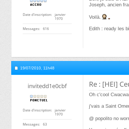
Joseph, ancien fra
Date d'inscription
janvier
Voilà.
1970
Edith : ready les b
Messages
616
19/07/2010,
11h48
Re : [HEI] Ce
invitedd1e0cbf
Oh c'cool Cwacwa 
j'vais a Saint Om
Date d'inscription
janvier
1970
@ popolito no worr
Messages
63