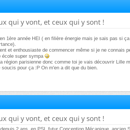
ux qui y vont, et ceux qui y sont !
en 1ère année HEI ( en filière énergie mais je sais pas si ça
rtance).
tent et enthousiaste de commencer même si je ne connais p
une école super sympa
la région parisienne donc comme toi je vais découvrir Lille m
e soucis pour ça :P On m'en a dit que du bien.
ux qui y vont, et ceux qui y sont !
 depuis 2 ans, en PSI, futur Conception Mécanique, ancien S