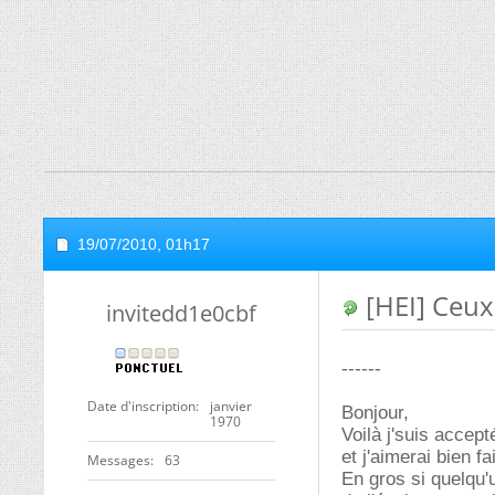
19/07/2010,
01h17
[HEI] Ceux 
invitedd1e0cbf
------
Date d'inscription
janvier
Bonjour,
1970
Voilà j'suis accept
et j'aimerai bien 
Messages
63
En gros si quelqu'