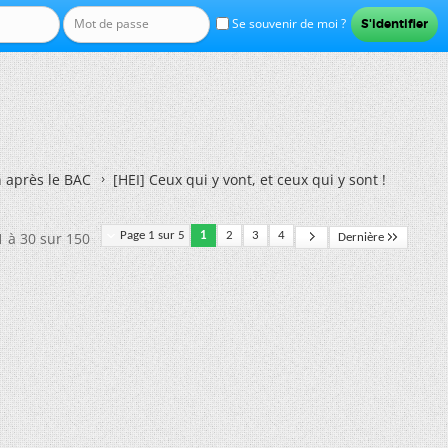
Se souvenir de moi ?
n après le BAC
[HEI] Ceux qui y vont, et ceux qui y sont !
1 à 30 sur 150
Page 1 sur 5
1
2
3
4
Dernière