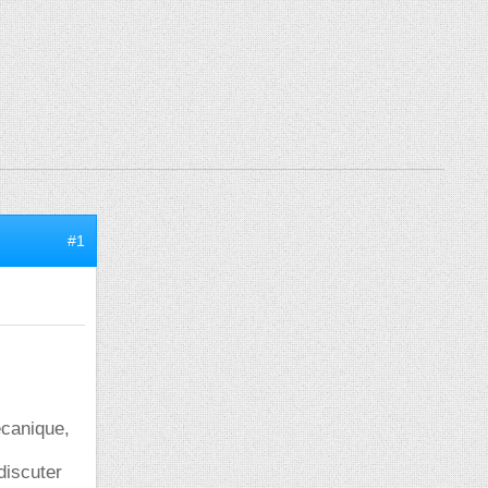
#1
écanique,
discuter