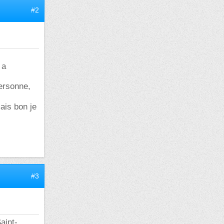
#2
 a
ersonne,
ais bon je
#3
aint-