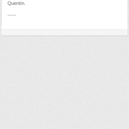
Quentin.
-----