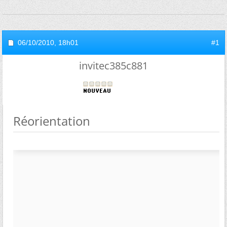
06/10/2010,
18h01
#1
invitec385c881
Réorientation