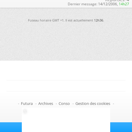
Dernier message:
14/12/2006,
14h27
Fuseau horaire GMT +1. Il est actuellement
12h36
.
-
Futura
-
Archives
-
Conso
-
Gestion des cookies
-
Politique de confidentialité
-
Haut de page