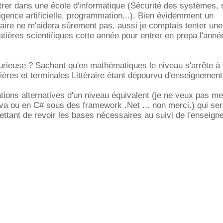
trer dans une école d'informatique (Sécurité des systèmes, 
ligence artificielle, programmation...). Bien évidemment un
raire ne m'aidera sûrement pas, aussi je comptais tenter un
tières scientifiques cette année pour entrer en prepa l'anné
 furieuse ? Sachant qu'en mathématiques le niveau s'arrête à 
ères et terminales Littéraire étant dépourvu d'enseignement
ations alternatives d'un niveau équivalent (je ne veux pas me
va ou en C# sous des framework .Net ... non merci.) qui ser
ttant de revoir les bases nécessaires au suivi de l'enseign