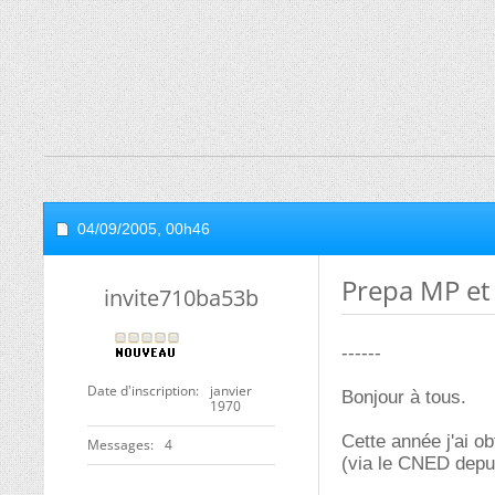
04/09/2005,
00h46
Prepa MP et
invite710ba53b
------
Date d'inscription
janvier
Bonjour à tous.
1970
Cette année j'ai ob
Messages
4
(via le CNED depui