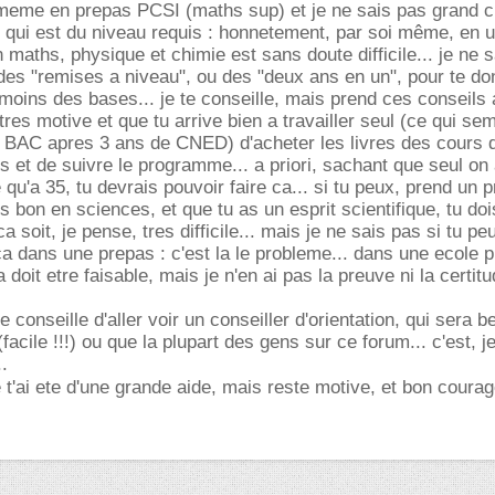
i meme en prepas PCSI (maths sup) et je ne sais pas grand 
e qui est du niveau requis : honnetement, par soi même, en 
maths, physique et chimie est sans doute difficile... je ne s
es "remises a niveau", ou des "deux ans en un", pour te do
moins des bases... je te conseille, mais prend ces conseils
 tres motive et que tu arrive bien a travailler seul (ce qui sem
n BAC apres 3 ans de CNED) d'acheter les livres des cours 
s et de suivre le programme... a priori, sachant que seul o
qu'a 35, tu devrais pouvoir faire ca... si tu peux, prend un 
u es bon en sciences, et que tu as un esprit scientifique, tu do
ca soit, je pense, tres difficile... mais je ne sais pas si tu p
 dans une prepas : c'est la le probleme... dans une ecole p
 doit etre faisable, mais je n'en ai pas la preuve ni la certitu
te conseille d'aller voir un conseiller d'orientation, qui sera 
facile !!!) ou que la plupart des gens sur ce forum... c'est, j
..
e t'ai ete d'une grande aide, mais reste motive, et bon courag