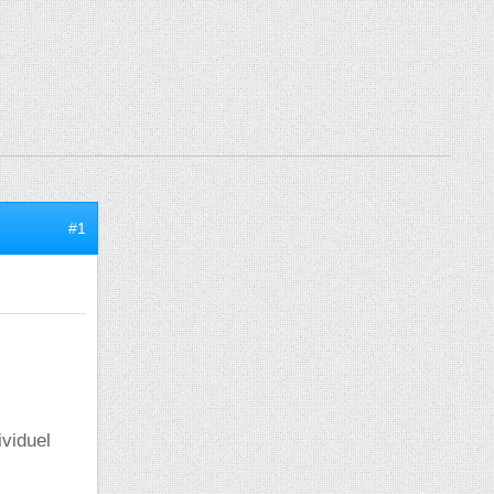
#1
ividuel