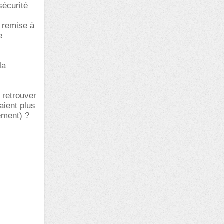
sécurité
e remise à
e
la
 retrouver
aient plus
ement) ?