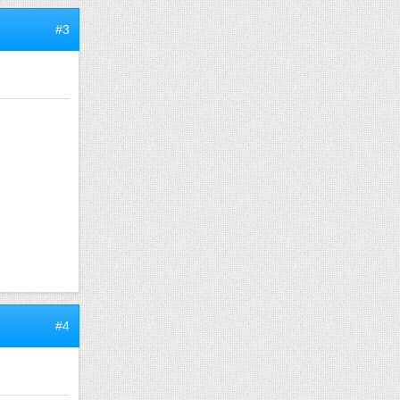
#3
#4