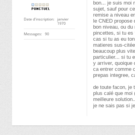
bon... je suis mo
sujet, sauf pour c
remise a niveau en 
Date d'inscription
janvier
le CNED propose d
1970
bon niveau, ou du 
pincettes, si tu es
Messages
90
cas si tu as eu to
matieres sus-citée
beaucoup plus vite 
particulier... si t
y arriver, quoique 
ca entrer comme ca
prepas integree, ca
de toute facon, je 
plus calé que moi (
meilleure solution.
je ne sais pas si j