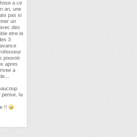
chose a ce
un an, une
ais pas si
nner un
 avec des
ble etre le
des 3
n avance
professeur
is pouvoir
eux apres
rivee a
de...
beaucoup
e pense, la
e !!