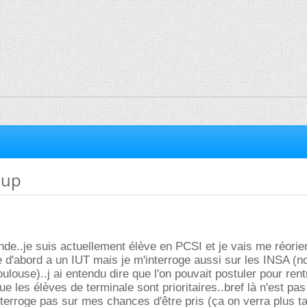
Sup
nde..je suis actuellement élève en PCSI et je vais me réorien
e d'abord a un IUT mais je m'interroge aussi sur les INSA (
ulouse)..j ai entendu dire que l'on pouvait postuler pour rent
 les élèves de terminale sont prioritaires..bref là n'est pas
nterroge pas sur mes chances d'être pris (ça on verra plus t