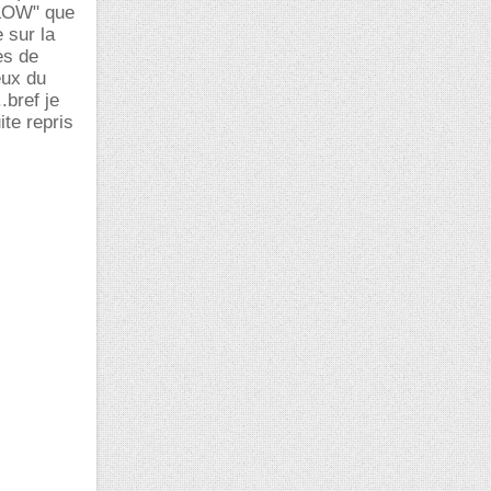
"SLOW" que
 sur la
es de
eux du
.bref je
ite repris