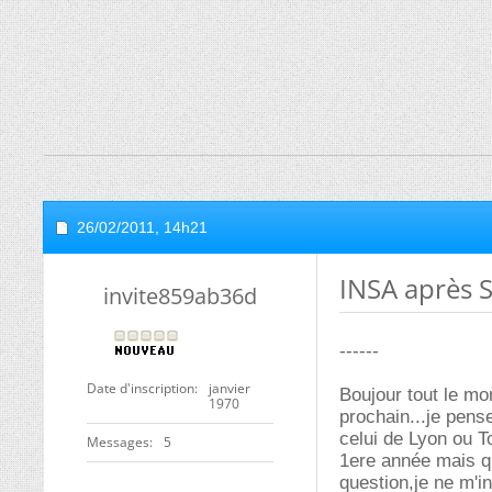
26/02/2011,
14h21
INSA après 
invite859ab36d
------
Date d'inscription
janvier
Boujour tout le mo
1970
prochain...je pens
celui de Lyon ou To
Messages
5
1ere année mais que
question,je ne m'i