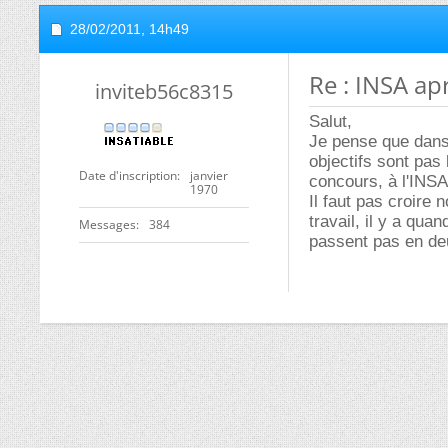
28/02/2011,
14h49
Re : INSA ap
inviteb56c8315
Salut,
Je pense que dans 
objectifs sont pas
Date d'inscription
janvier
concours, à l'INSA
1970
Il faut pas croire 
travail, il y a qu
Messages
384
passent pas en d