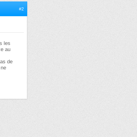
#2
s les
ce au
pas de
 ne