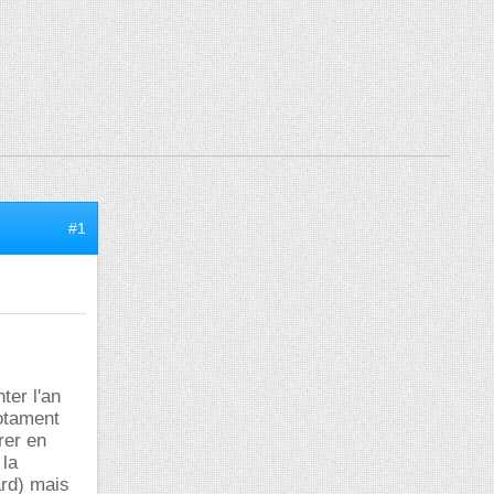
#1
ter l'an
notament
rer en
 la
ard) mais