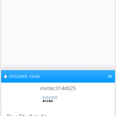
19/11/2005,
21h55
#6
invitec314d025