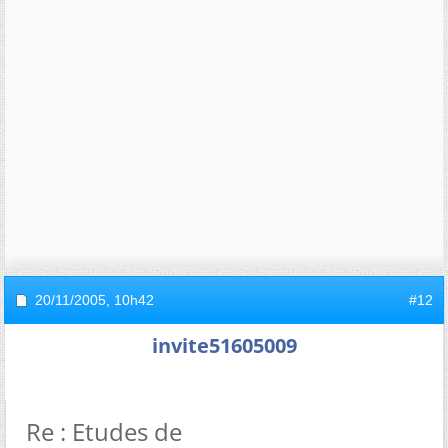
20/11/2005,
10h42
#12
invite51605009
Re : Etudes de