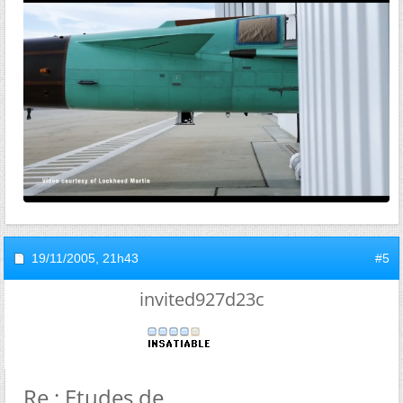
19/11/2005,
21h43
#5
invited927d23c
Re : Etudes de