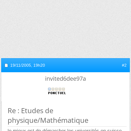
19/11/2005,
19h20
#2
invited6dee97a
Re : Etudes de
physique/Mathématique
le mieux est de démarcher les universités en suisse