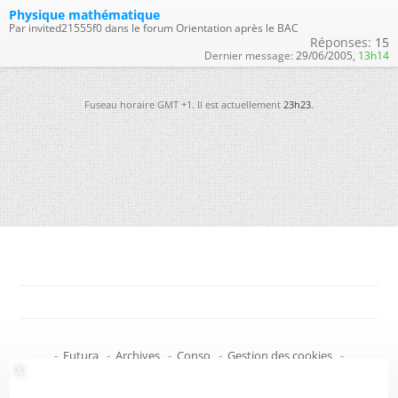
Physique mathématique
Par invited21555f0 dans le forum Orientation après le BAC
Réponses:
15
Dernier message:
29/06/2005,
13h14
Fuseau horaire GMT +1. Il est actuellement
23h23
.
-
Futura
-
Archives
-
Conso
-
Gestion des cookies
-
Politique de confidentialité
-
Haut de page