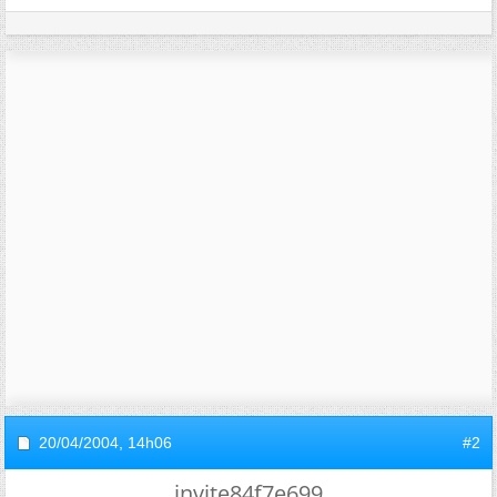
20/04/2004,
14h06
#2
invite84f7e699