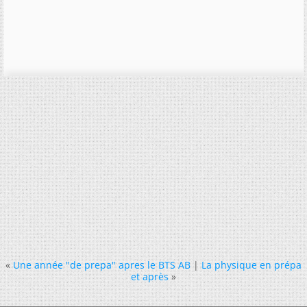
«
Une année "de prepa" apres le BTS AB
|
La physique en prépa
et après
»