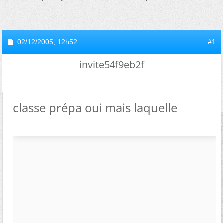
02/12/2005,
12h52
#1
invite54f9eb2f
classe prépa oui mais laquelle