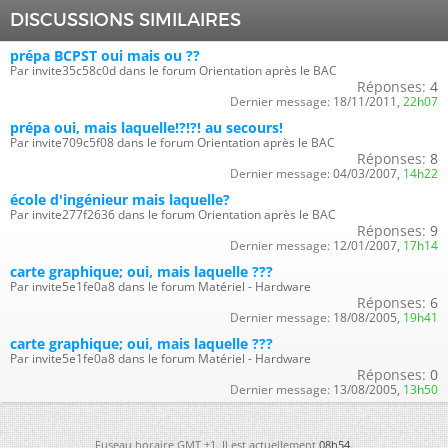
DISCUSSIONS SIMILAIRES
prépa BCPST oui mais ou ??
Par invite35c58c0d dans le forum Orientation après le BAC
Réponses:
4
Dernier message:
18/11/2011,
22h07
prépa oui, mais laquelle!?!?! au secours!
Par invite709c5f08 dans le forum Orientation après le BAC
Réponses:
8
Dernier message:
04/03/2007,
14h22
école d'ingénieur mais laquelle?
Par invite277f2636 dans le forum Orientation après le BAC
Réponses:
9
Dernier message:
12/01/2007,
17h14
carte graphique; oui, mais laquelle ???
Par invite5e1fe0a8 dans le forum Matériel - Hardware
Réponses:
6
Dernier message:
18/08/2005,
19h41
carte graphique; oui, mais laquelle ???
Par invite5e1fe0a8 dans le forum Matériel - Hardware
Réponses:
0
Dernier message:
13/08/2005,
13h50
Fuseau horaire GMT +1. Il est actuellement
08h54
.