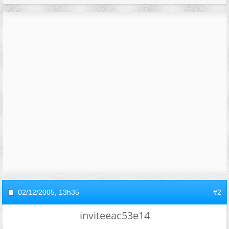
02/12/2005,
13h35
#2
inviteeac53e14