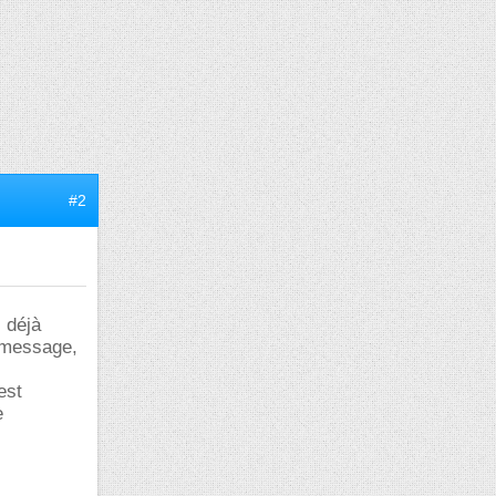
#2
i déjà
e message,
est
e