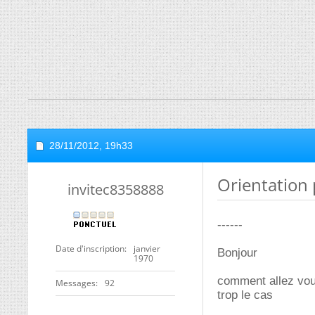
28/11/2012,
19h33
Orientation
invitec8358888
------
Date d'inscription
janvier
Bonjour
1970
comment allez vou
Messages
92
trop le cas