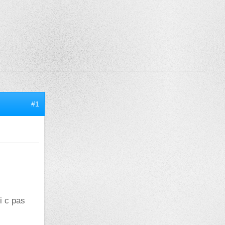
#1
i c pas