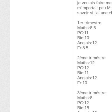
je voulais faire m
m'importait peu Mt
savoir si j'ai une
1er trimestre
Maths:8.5
PC:11
Bio:10
Anglais:12
Fr:8.5
2ème trimèstre
Maths:12
PC:12
Bio:11
Anglais:12
Fr:10
3ème trimèstre:
Maths:8
PC:12
Bio:15