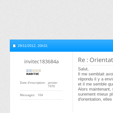
29/11/2012,
20h31
Re : Orienta
invitec183684a
Salut,
Il me semblait avo
répondu il y a env
Date d'inscription
janvier
et il me semble qu
1970
Alors maintenant, s
surement mieux pl
Messages
104
d'orientation, elle