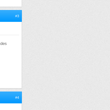
#3
 des
#4