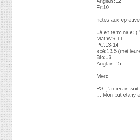
Anglais:12
Fr:10
notes aux epreuves
Là en terminale: (j
Maths:9-11
PC:13-14
spé:13.5 (meilleur
Bio:13
Anglais:15
Merci
PS: j'aimerais soit
... Mon but etany 
-----