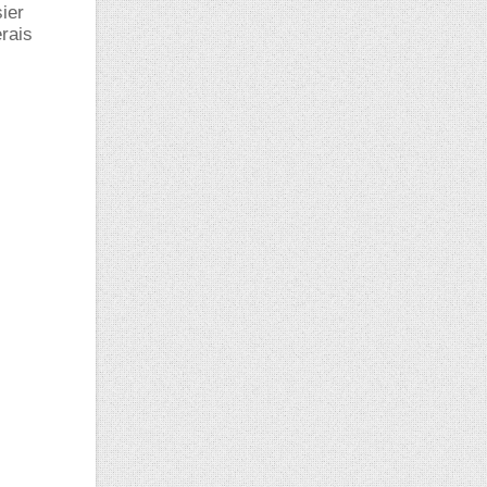
ier
rais