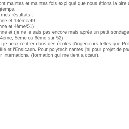
nt maintes et maintes fois expliqué que nous étions la pire q
gtemps.
 mes résultats :
nne et 13ème/49
nne et 4ème/51)
ne et (je ne le sais pas encore mais après un petit sondag
 4ème, 5ème ou 6ème sur 52)
si je peux rentrer dans des écoles d'ingénieurs telles que Po
lle et l'Ensicaen. Pour polytech nantes j'ai pour projet de pa
 international (formation qui me tient a cœur).