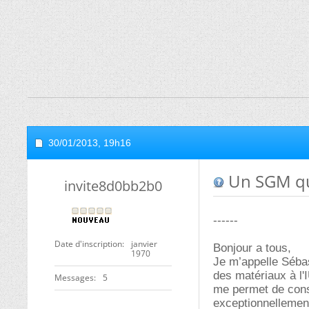
30/01/2013,
19h16
Un SGM qui
invite8d0bb2b0
------
Date d'inscription
janvier
Bonjour a tous,
1970
Je m’appelle Sébas
des matériaux à l'
Messages
5
me permet de const
exceptionnellemen