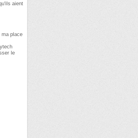
u'ils aient
e ma place
lytech
sser le