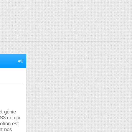
#1
et génie
 S3 ce qui
otion est
et nos