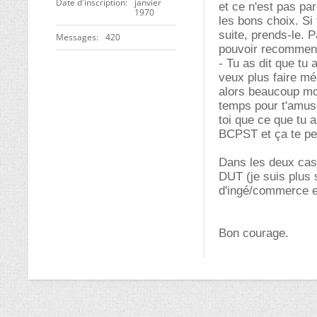
Date d'inscription
janvier
et ce n'est pas par
1970
les bons choix. Si
suite, prends-le. P
Messages
420
pouvoir recommence
- Tu as dit que tu
veux plus faire m
alors beaucoup moi
temps pour t'amuse
toi que ce que tu 
BCPST et ça te pe
Dans les deux cas,
DUT (je suis plus 
d'ingé/commerce en
Bon courage.