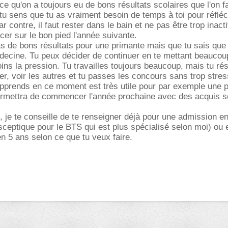
ce qu'on a toujours eu de bons résultats scolaires que l'on fa
 tu sens que tu as vraiment besoin de temps à toi pour réfléch
ar contre, il faut rester dans le bain et ne pas être trop inact
r sur le bon pied l'année suivante.
 as de bons résultats pour une primante mais que tu sais que
édecine. Tu peux décider de continuer en te mettant beauco
ns la pression. Tu travailles toujours beaucoup, mais tu ré
r, voir les autres et tu passes les concours sans trop stres
apprends en ce moment est très utile pour par exemple une 
rmettra de commencer l'année prochaine avec des acquis so
 je te conseille de te renseigner déjà pour une admission e
sceptique pour le BTS qui est plus spécialisé selon moi) ou 
 5 ans selon ce que tu veux faire.