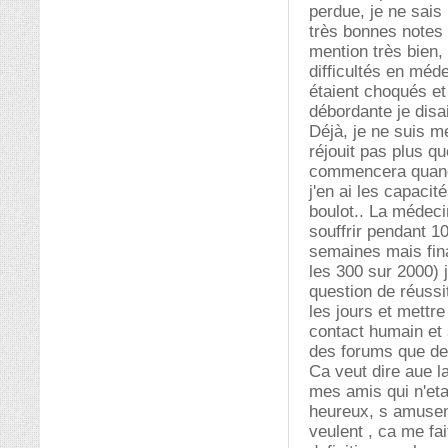
perdue, je ne sais 
très bonnes notes 
mention très bien,
difficultés en méd
étaient choqués et
débordante je disai
Déjà, je ne suis 
réjouit pas plus q
commencera quand j
j'en ai les capacit
boulot.. La médeci
souffrir pendant 1
semaines mais fin
les 300 sur 2000) 
question de réussit
les jours et mettre
contact humain et s
des forums que des
Ca veut dire aue l
mes amis qui n'eta
heureux, s amusent,
veulent , ca me fai