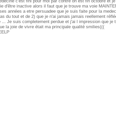
édecine c'est fini pour moi par contre on est fin octobre et je
vie d'être inactive alors il faut que je trouve ma voie MAINT
s années a etre persuadee que je suis faite pour la medeci
as du tout et de 2) que je n'ai jamais jamais reellement réflé
e ... Je suis completement perdue et j'ai l impression que je
e la joie de vivre était ma principale qualité smilies(((
EELP