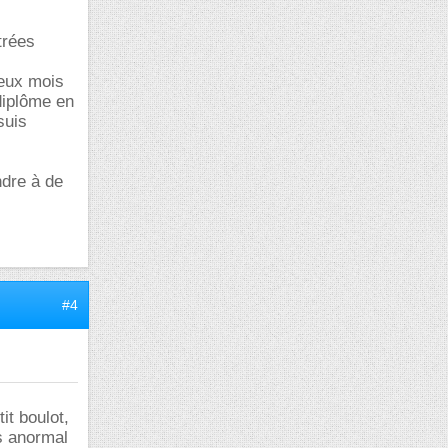
trées
deux mois
diplôme en
suis
ndre à de
#4
it boulot,
as anormal