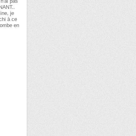
 n'ai pas
ENANT..
ne, je
chi à ce
 tombe en