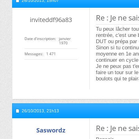
26/10/2013,
15h07
Re : Je ne s
inviteddf96a83
Tu peux lâcher tout
rentrée, c'est une
Date d'inscription
janvier
DUT ou prépa par
1970
Sinon si tu contin
moyenne en 1e ann
Messages
1 471
continuer en cycle
Je ne peux pas t'e
faire un tour sur l
boulots qui te plair
26/10/2013,
21h13
Re : Je ne s
Saswordz