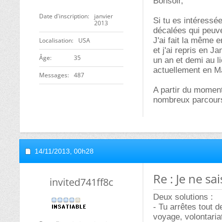
Bonsoir,
Date d'inscription
janvier
Si tu es intéressé
2013
décalées qui peuven
J'ai fait la même e
Localisation
USA
et j'ai repris en 
ge
35
un an et demi au l
actuellement en M
Messages
487
A partir du moment
nombreux parcours,
14/11/2013,
00h28
Re : Je ne s
invited741ff8c
Deux solutions :
- Tu arrêtes tout d
voyage, volontaria