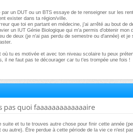
e par un DUT ou un BTS essaye de te renseigner sur les ren
t exister dans ta région/ville.
rreur que toi en partant en médecine, j'ai arrêté au bout de 
Janvier un IUT Génie Biologique qui m'a permis d'obtenir mon 
ieu de deux (je n'ai pas perdu de semestre ou d'année) et je 
aster.
 où tu es motivée et avec ton niveau scolaire tu peux préte
 il ne faut pas te décourager car tu t'es trompée une fois !
ais pas quoi faaaaaaaaaaaaaire
e suite et tu te trouves autre chose pour finir cette année (pet
t ou autre). Être perdue à cette période de la vie ce n'est p