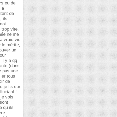
urs eu de
 la
tant de
 ils
moi
 trop vite.
rnée ne me
a vraie vie
 le mérite,
rouver un
pour
il y a qq
ante (dans
e pas une
ller tous
oir de
 je lis sur
luciant !
je vois
 sont
e qu ils
ere