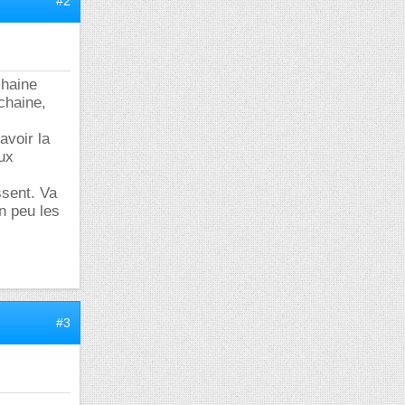
#2
chaine
chaine,
avoir la
ux
ssent. Va
un peu les
#3