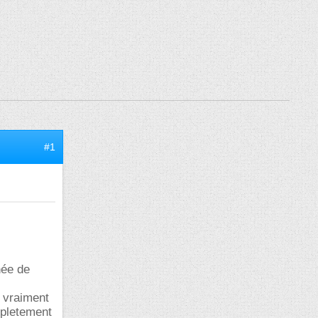
#1
née de
s vraiment
mpletement