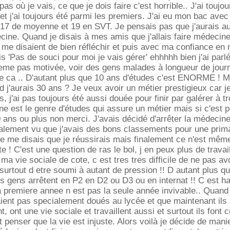
pas où je vais, ce que je dois faire c'est horrible.. J'ai toujo
et j'ai toujours été parmi les premiers. J'ai eu mon bac avec
 17 de moyenne et 19 en SVT. Je pensais pas que j'aurais au
ecine. Quand je disais à mes amis que j'allais faire médecine,
 me disaient de bien réfléchir et puis avec ma confiance en 
s 'Pas de souci pour moi je vais gérer' ehhhhh bien j'ai parlé
meme pas motivée, voir des gens malades à longueur de jou
ue ca .. D'autant plus que 10 ans d'études c'est ENORME ! M
'aurais 30 ans ? Je veux avoir un métier prestigieux car je
és, j'ai pas toujours été aussi douée pour finir par galérer à t
ne est le genre d'études qui assure un métier mais si c'est 
0 ans ou plus non merci. J'avais décidé d'arrêter la médecine 
alement vu que j'avais des bons classements pour une prim
je me disais que je réussirais mais finalement ce n'est mêm
e ! C'est une question de ras le bol, j en peux plus de travai
 ma vie sociale de cote, c est tres tres difficile de ne pas av
urtout d etre soumi à autant de pression !! D autant plus que
 gens arrêtent en P2 en D2 ou D3 ou en internat !! C est hal
a premiere annee n est pas la seule année invivable.. Quand 
ient pas specialement doués au lycée et que maintenant ils
 ont une vie sociale et travaillent aussi et surtout ils font c
t penser que la vie est injuste. Alors voilà je décide de mani