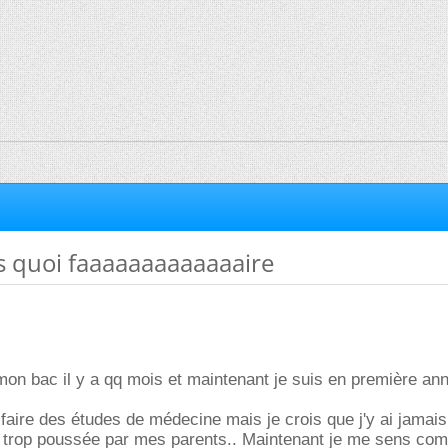
as quoi faaaaaaaaaaaaaire
u mon bac il y a qq mois et maintenant je suis en première an
u faire des études de médecine mais je crois que j'y ai jamai
re trop poussée par mes parents.. Maintenant je me sens co