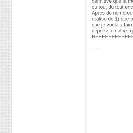
definitive que la m
du tout du tout en
Apres de nombreuse
realise de 1) que p
que je voulais fair
dépression alors qu
HEEEEEEEEEEE
-----