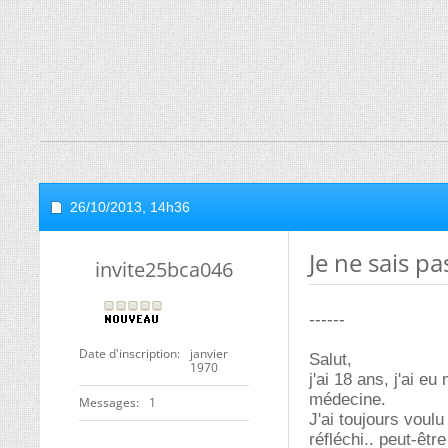
26/10/2013,
14h36
Je ne sais p
invite25bca046
------
Date d'inscription
janvier
Salut,
1970
j'ai 18 ans, j'ai e
médecine.
Messages
1
J'ai toujours voul
réfléchi.. peut-êt