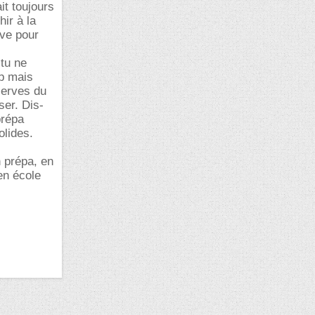
it toujours
ir à la
ive pour
 tu ne
up mais
serves du
ser. Dis-
prépa
lides.
n prépa, en
en école