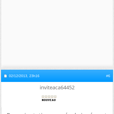
02/12/2013,
23h16
#6
inviteaca64452