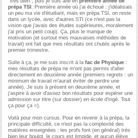
"très bien", puis je suis allé en
première année de
prépa TSI
. Première année où j'ai échoué : j'idéalisais
un peu ma vie d'étudiant, mais en prépa TSI, on reste
dans un lycée, avec d'autres STI (ce n'est pas la
vision que j'avais des études supérieures, moralement
j'ai pris un petit coup). Ça, plus le manque de
motivation (et surtout mes mauvaises méthodes de
travail) ont fait que mes résultats ont chutés après le
premier trimestre.
Suite à ça, je me suis inscrit à la
fac de Physique
:
mes résultats de prépa ne m'ont pas permis d'aller
directement en deuxième année (premiers regrets : un
minimum de travail m'aurait éviter de perdre une
année). Je suis à présent en deuxième année, et
j'aspire à avoir d'assez bon résultats pour espérer une
admission sur titre (sur dossier) en école d'ingé. Tout
ça pour ça =).
Voilà pour mon cursus. Pour en revenir à la prépa, la
principale difficulté, ce n'est pas la complexité des
matières enseignées : les profs font (en général) très
bien leur boulot, le cours est limpide, et aucun élève