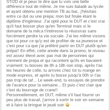
STI2D et je peux te dire que tu vois une belle
différence tout de même. Je me suis baladé au lycée
et ayant obtenu une mention TB au bac, j'hésitais
entre ce dut ou une prepa; mon but finale étant le
diplôme d'ingénieur. J'ai opté pour le DUT et c'est vrai
qu'il faut bosser plus qu'en Terminal mais si le
domaine de la méca t'intéresse tu réussiras sans
forcément perdre ta vie sociale. J'ai les même visions
que toi pour ce qu'y est de profiter de sa jeunesse et
c'est pour ca que j'ai préféré partir en DUT plutôt qu'en
prépa!! En effet, cette année dans la promo, le niveau
est assez élevé avec pas mal de personnes qui
viennent de prepa et qui racontent qu'ils en bavaient
vraiment: tu bosses de 8h a 18h non stop, après t'as
les heures de colle, tu arrives chez toi tu mange en
mode express, et après tu bosse jusqu’à 00h si t'as
pas trop de taf... Le week-end, tu essayes de prendre
de l'avance pour la semaine... Et puis c'est clair que
c'est du bourrage de crane!!
Personnellement, en DUT, même s'il faut fournir un
peu plus de travail, j'arrive à sortir le soir en semaine
et à faire la bringue le jeudi soir