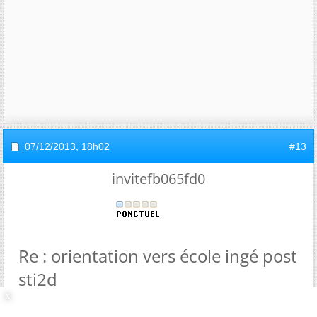
07/12/2013,
18h02
#13
invitefb065fd0
Re : orientation vers école ingé post
sti2d
Je ne pensais pas que c'etait aussi récent. Apres au