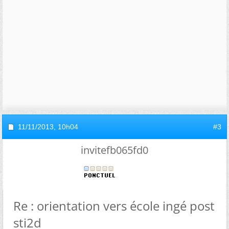
11/11/2013,
10h04
#3
invitefb065fd0
Re : orientation vers école ingé post
sti2d