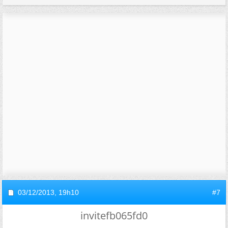
03/12/2013,
19h10
#7
invitefb065fd0