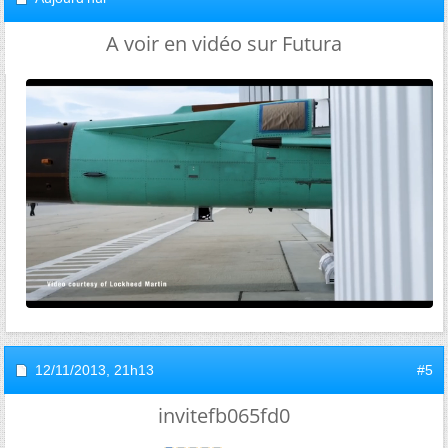
A voir en vidéo sur Futura
12/11/2013,
21h13
#5
invitefb065fd0