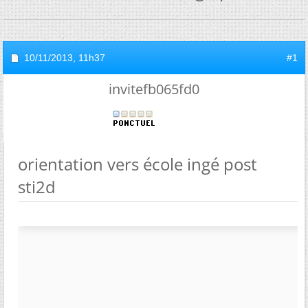
10/11/2013,
11h37
#1
invitefb065fd0
orientation vers école ingé post
sti2d