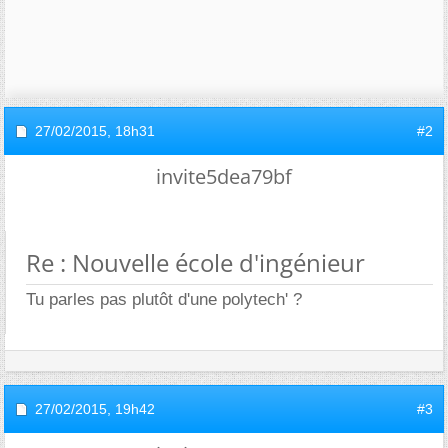
27/02/2015,
18h31
#2
invite5dea79bf
Re : Nouvelle école d'ingénieur
Tu parles pas plutôt d'une polytech' ?
27/02/2015,
19h42
#3