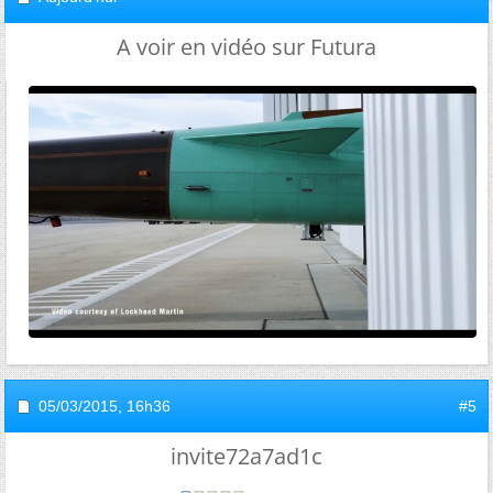
A voir en vidéo sur Futura
05/03/2015,
16h36
#5
invite72a7ad1c