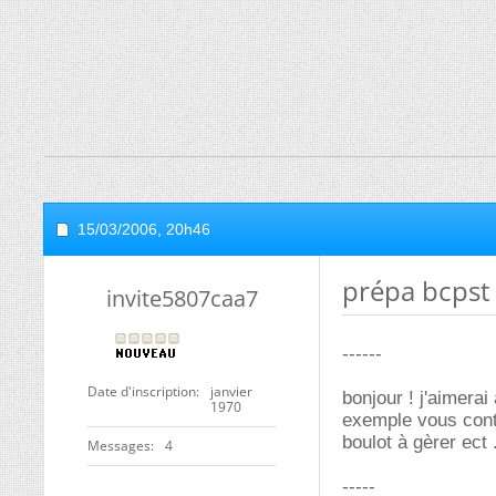
15/03/2006,
20h46
prépa bcpst
invite5807caa7
------
Date d'inscription
janvier
bonjour ! j'aimera
1970
exemple vous conti
boulot à gèrer ect 
Messages
4
-----