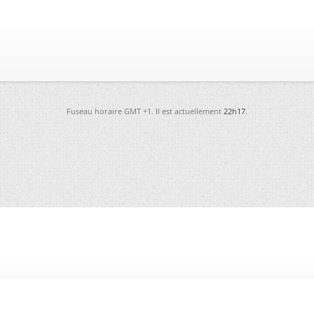
Fuseau horaire GMT +1. Il est actuellement
22h17
.
-
Futura
-
Archives
-
Conso
-