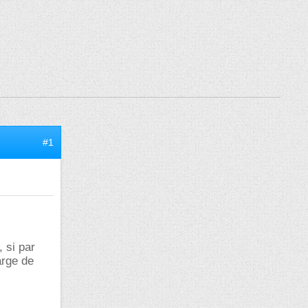
#1
 si par
arge de