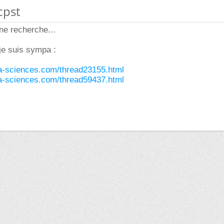
cpst
une recherche...
je suis sympa :
ura-sciences.com/thread23155.html
ura-sciences.com/thread59437.html