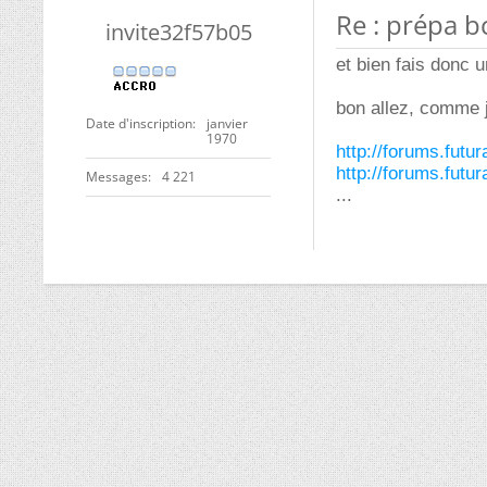
Re : prépa b
invite32f57b05
et bien fais donc 
bon allez, comme 
Date d'inscription
janvier
1970
http://forums.fut
http://forums.fut
Messages
4 221
...