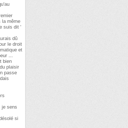
qu'au
remier
ns la même
 suis dit '
aurais dû
ur le droit
ématique et
eur ...
t bien
du plaisir
on passe
ndais
ers
, je sens
désolé si