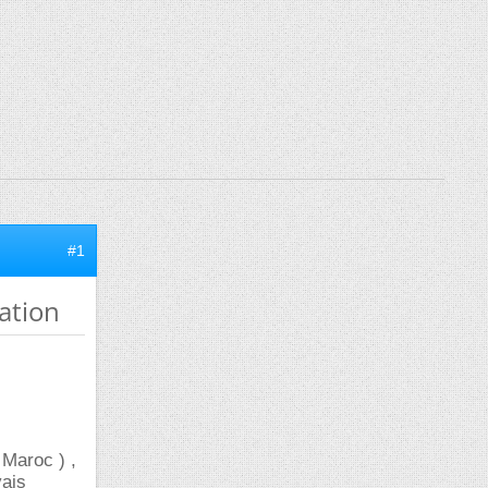
#1
tation
 Maroc ) ,
vais