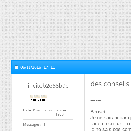
05/11/2015,
17h11
des conseils
inviteb2e58b9c
------
Date d'inscription
janvier
Bonsoir .
1970
Je ne sais ni par 
j'ai eu mon bac en 
Messages
1
je ne sais pas comm