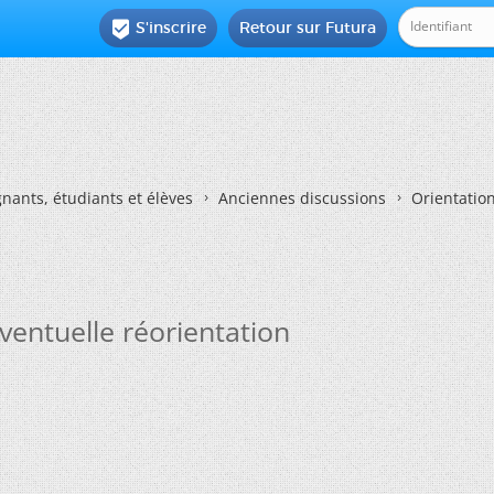
S'inscrire
Retour sur Futura

nants, étudiants et élèves
Anciennes discussions
Orientatio
éventuelle réorientation