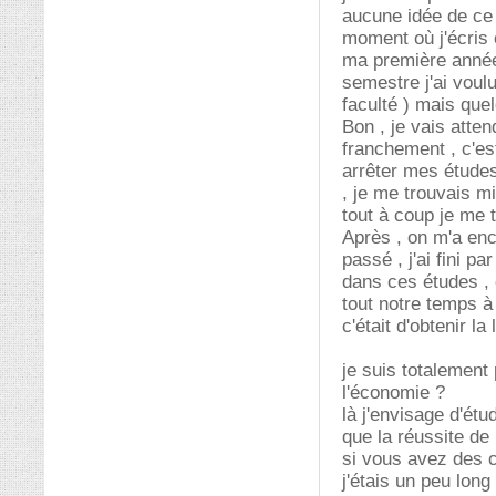
aucune idée de ce 
moment où j'écris 
ma première année 
semestre j'ai voul
faculté ) mais quel
Bon , je vais atte
franchement , c'es
arrêter mes études 
, je me trouvais m
tout à coup je me 
Après , on m'a enco
passé , j'ai fini p
dans ces études ,
tout notre temps à
c'était d'obtenir la 
je suis totalement 
l'économie ?
là j'envisage d'étu
que la réussite de
si vous avez des c
j'étais un peu long