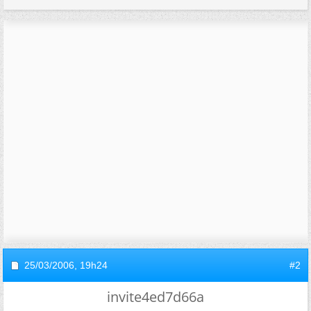
25/03/2006,
19h24
#2
invite4ed7d66a