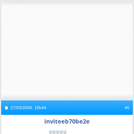
27/03/2006,
10h44
#6
inviteeb70be2e