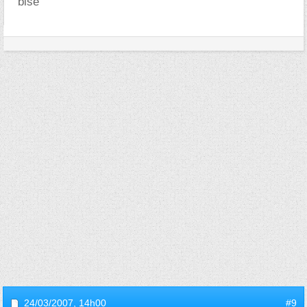
bise
24/03/2007,
14h00
#9