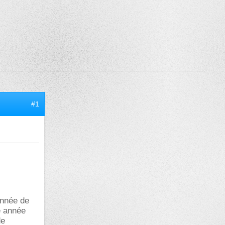
#1
année de
e année
de