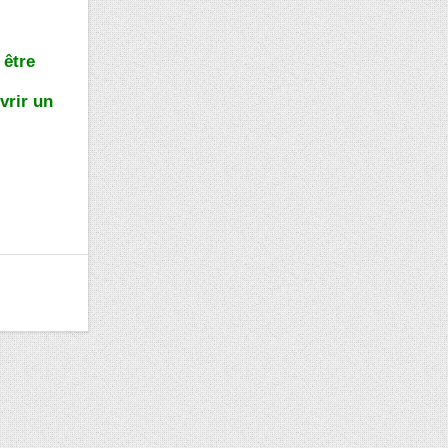
 être
vrir un