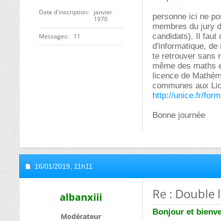
Date d'inscription
janvier
personne ici ne p
1970
membres du jury d
candidats). Il faut
Messages
11
d'informatique, de
te retrouver sans 
même des maths et
licence de Mathéma
communes aux Lice
http://unice.fr/for
Bonne journée
16/01/2019,
11h11
Re : Double 
albanxiii
Bonjour et bienve
Modérateur