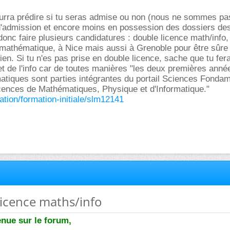
ourra prédire si tu seras admise ou non (nous ne sommes pa
'admission et encore moins en possession des dossiers de
 donc faire plusieurs candidatures : double licence math/info,
 mathématique, à Nice mais aussi à Grenoble pour être sûre
rien. Si tu n'es pas prise en double licence, sache que tu fe
 de l'info car de toutes manières "les deux premières année
tiques sont parties intégrantes du portail Sciences Fondam
nces de Mathématiques, Physique et d'Informatique."
mation/formation-initiale/slm12141
licence maths/info
nue sur le forum,