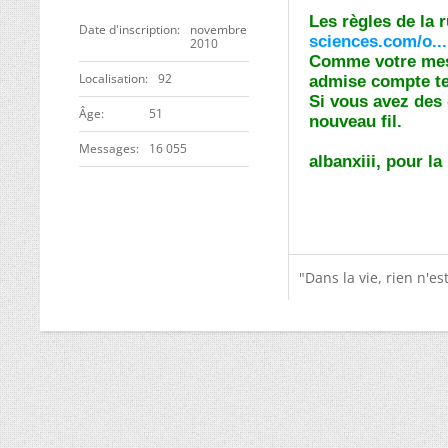
Les règles de la 
Date d'inscription
novembre
sciences.com/o...
2010
Comme votre mess
Localisation
92
admise compte ten
Si vous avez des q
ge
51
nouveau fil.
Messages
16 055
albanxiii, pour l
"Dans la vie, rien n'e