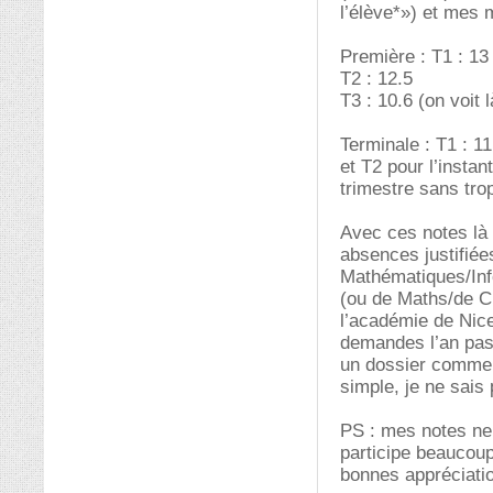
l’élève*») et mes 
Première : T1 : 13
T2 : 12.5
T3 : 10.6 (on voit
Terminale : T1 : 11
et T2 pour l’instan
trimestre sans tr
Avec ces notes là 
absences justifiée
Mathématiques/Inf
(ou de Maths/de Ch
l’académie de Nice
demandes l’an pas
un dossier comme l
simple, je ne sais
PS : mes notes ne 
participe beaucoup
bonnes appréciatio