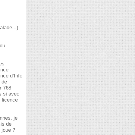
alade...)
 du
es
ence
nce d’Info
s de
r 768
s si avec
 licence
nnes, je
mis de
 joue ?