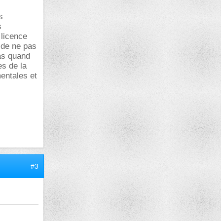
s
s
 licence
 de ne pas
ras quand
s de la
entales et
#3