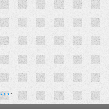
23 ans
»