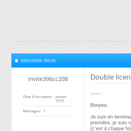
16/01/2019,
06h15
Double lice
invite396cc208
------
Date d'inscription
janvier
1970
Bonjour,
Messages
1
Je suis en termina
première, je suis 
(c’est à chaque f