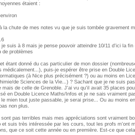
moyennes étaient :
 environ
 là la chute de mes notes vu que je suis tombée gravement m
.6
t je suis à 8 mais je pense pouvoir atteindre 10/11 d’ici la fin
op de problèmes
et étant donné du cas particulier de mon dossier (nombreus
s médicalement...), puis-je espérer être prise en Double Lic
ormatiques (à Nice plus précisément ?) ou au moins en Lice
imie/de Sciences de la Vie...) ? Sachant que je ne suis pa
 mais de celle de Grenoble. J’ai vu qu’il avait 35 places pou
sé en Double Licence Maths/Infos et je ne sais vraiment pa
e mien tout juste passable, je serai prise... Ou au moins en
 pas non plus.
sont pas terribles mais mes appréciations sont vraiment bo
 et suis très intéressée par les cours, tout les profs m’ont 
ns, que ce soit cette année ou en première. Est-ce que cela