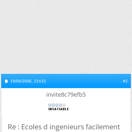
19/06/2006,
21h33
#2
invite8c79efb5
Re : Ecoles d ingenieurs facilement