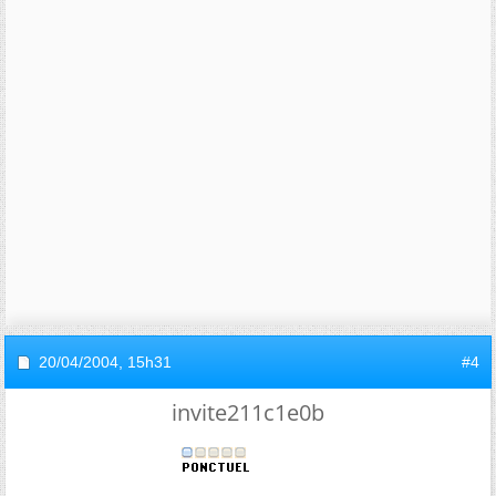
20/04/2004,
15h31
#4
invite211c1e0b