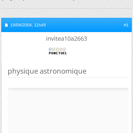
19/04/2004,
11h49
#1
invitea10a2663
physique astronomique