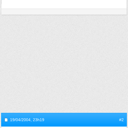
19/04/2004,
23h19
#2