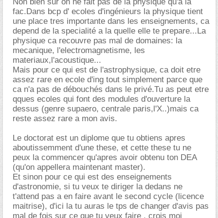
Non bien sur on ne fait pas de la physique qu'a la
fac.Dans bcp d' ecoles d'ingénieurs la physique tient
une place tres importante dans les enseignements, ca
depend de la specialité a la quelle elle te prepare...La
physique ca recouvre pas mal de domaines: la
mecanique, l'electromagnetisme, les
materiaux,l'acoustique...
Mais pour ce qui est de l'astrophysique, ca doit etre
assez rare en ecole d'ing tout simplement parce que
ca n'a pas de débouchés dans le privé.Tu as peut etre
qques ecoles qui font des modules d'ouverture la
dessus (genre supaero, centrale paris,l'X..)mais ca
reste assez rare a mon avis.
Le doctorat est un diplome que tu obtiens apres
aboutissemment d'une these, et cette these tu ne
peux la commencer qu'apres avoir obtenu ton DEA
(qu'on appellera maintenant master).
Et sinon pour ce qui est des enseignements
d'astronomie, si tu veux te diriger la dedans ne
t'attend pas a en faire avant le second cycle (licence
maitrise), d'ici la tu auras le tps de changer d'avis pas
mal de fois sur ce que tu veux faire , crois moi