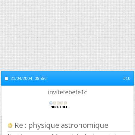
21/04/2004,
09h56
#10
invitefebefe1c
Re : physique astronomique