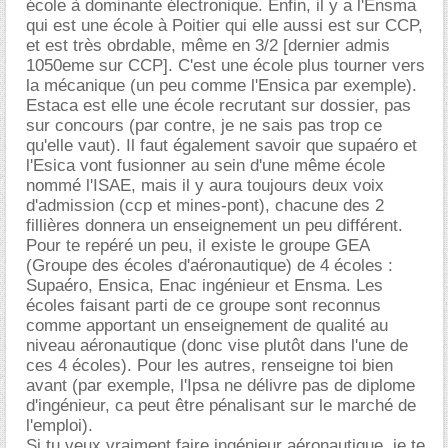
école à dominante électronique. Enfin, il y a l'Ensma
qui est une école à Poitier qui elle aussi est sur CCP,
et est très obrdable, même en 3/2 [dernier admis
1050eme sur CCP]. C'est une école plus tourner vers
la mécanique (un peu comme l'Ensica par exemple).
Estaca est elle une école recrutant sur dossier, pas
sur concours (par contre, je ne sais pas trop ce
qu'elle vaut). Il faut également savoir que supaéro et
l'Esica vont fusionner au sein d'une même école
nommé l'ISAE, mais il y aura toujours deux voix
d'admission (ccp et mines-pont), chacune des 2
fillières donnera un enseignement un peu différent.
Pour te repéré un peu, il existe le groupe GEA
(Groupe des écoles d'aéronautique) de 4 écoles :
Supaéro, Ensica, Enac ingénieur et Ensma. Les
écoles faisant parti de ce groupe sont reconnus
comme apportant un enseignement de qualité au
niveau aéronautique (donc vise plutôt dans l'une de
ces 4 écoles). Pour les autres, renseigne toi bien
avant (par exemple, l'Ipsa ne délivre pas de diplome
d'ingénieur, ca peut être pénalisant sur le marché de
l'emploi).
Si tu veux vraiment faire ingénieur aéronautique, je te