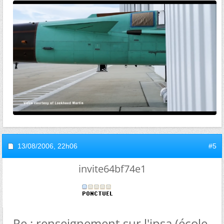
13/08/2006,
22h06
#5
invite64bf74e1
Re : renseignement sur l'ipsa (école