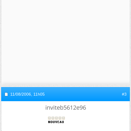
11/08/2006,
11h05
#3
inviteb5612e96