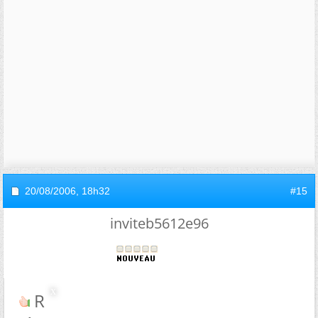
20/08/2006,
18h32
#15
inviteb5612e96
Re : renseignement sur l'ipsa