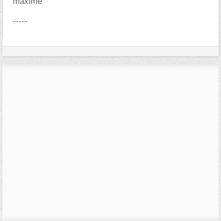
maxime
-----