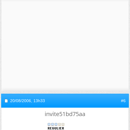
20/08/2006,
13h33
#6
invite51bd75aa