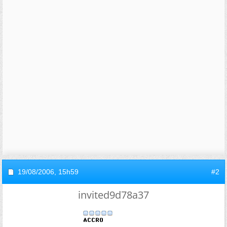
19/08/2006,
15h59
#2
invited9d78a37