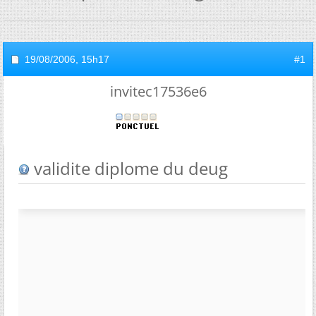
19/08/2006,
15h17
#1
invitec17536e6
validite diplome du deug