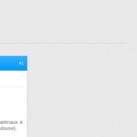
#1
atériaux à
ulouse).