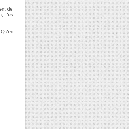
ent de
n, c'est
Qu'en