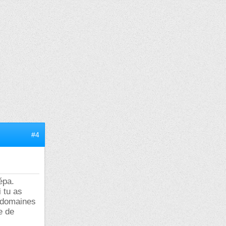
#4
épa.
i tu as
e domaines
e de