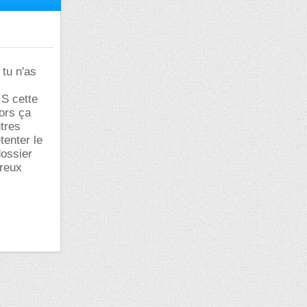
 tu n'as
 S cette
lors ça
tres
tenter le
dossier
ureux