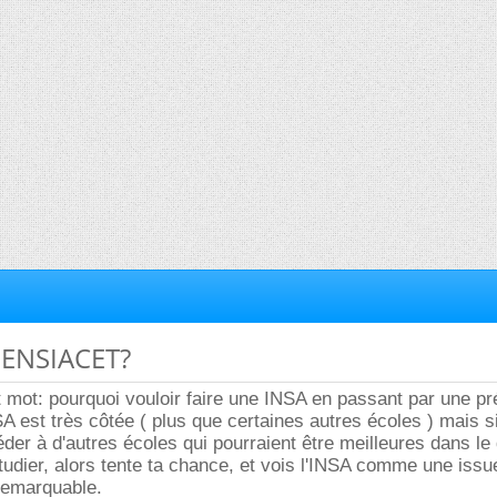
u ENSIACET?
it mot: pourquoi vouloir faire une INSA en passant par une pr
NSA est très côtée ( plus que certaines autres écoles ) mais s
céder à d'autres écoles qui pourraient être meilleures dans l
tudier, alors tente ta chance, et vois l'INSA comme une issu
remarquable.