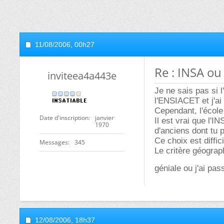
11/08/2006,
00h27
Re : INSA o
inviteea4a443e
Je ne sais pas si 
l'ENSIACET et j'ai
Cependant, l'écol
Date d'inscription
janvier
Il est vrai que l'
1970
d'anciens dont tu p
Ce choix est diffic
Messages
345
Le critère géograp
géniale ou j'ai pa
12/08/2006,
18h37