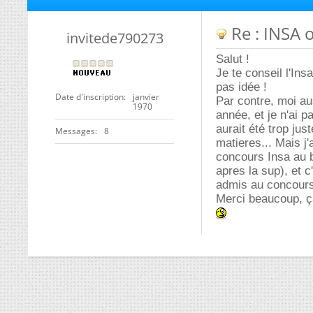
Re : INSA 
invitede790273
Salut !
Je te conseil l'Insa
pas idée !
Date d'inscription
janvier
Par contre, moi aus
1970
année, et je n'ai 
aurait été trop ju
Messages
8
matieres... Mais j
concours Insa au b
apres la sup), et c
admis au concours
Merci beaucoup, ça