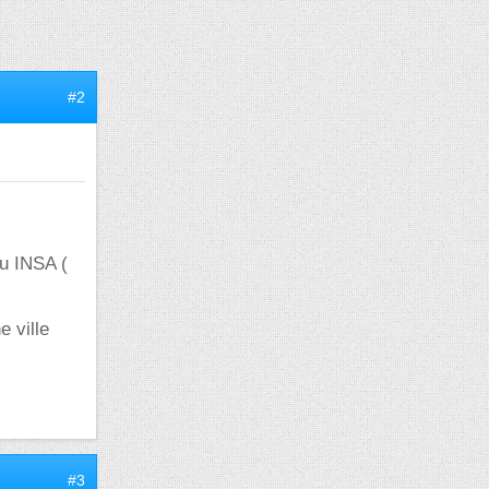
#2
au INSA (
e ville
#3