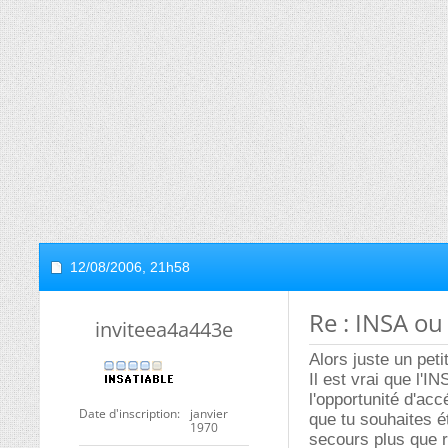
12/08/2006,
21h58
Re : INSA o
inviteea4a443e
Alors juste un pet
Il est vrai que l'I
l'opportunité d'ac
Date d'inscription
janvier
que tu souhaites é
1970
secours plus que 