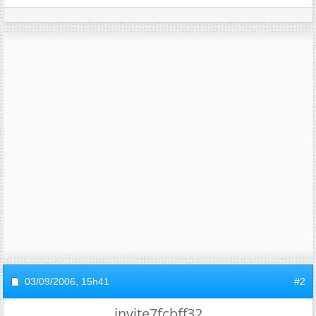
03/09/2006,
15h41
#2
invite7fcbff32