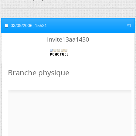
03/09/2006,
15h31
#1
invite13aa1430
Branche physique