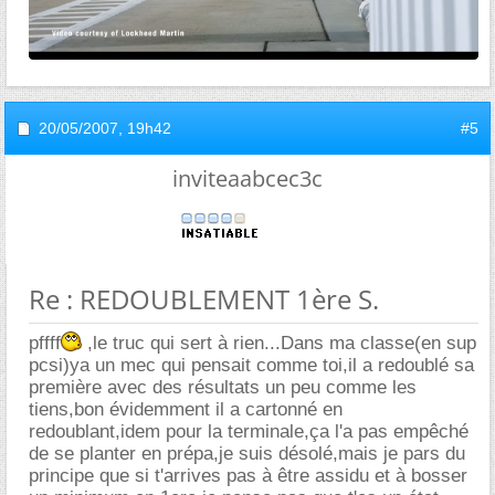
20/05/2007,
19h42
#5
inviteaabcec3c
Re : REDOUBLEMENT 1ère S.
pffff
,le truc qui sert à rien...Dans ma classe(en sup
pcsi)ya un mec qui pensait comme toi,il a redoublé sa
première avec des résultats un peu comme les
tiens,bon évidemment il a cartonné en
redoublant,idem pour la terminale,ça l'a pas empêché
de se planter en prépa,je suis désolé,mais je pars du
principe que si t'arrives pas à être assidu et à bosser