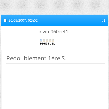
20/05/2007,
02h02
#1
invite960eef1c
Redoublement 1ère S.