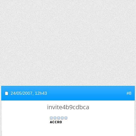
24/05/2007,
12h43
#8
invite4b9cdbca