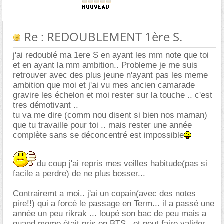
Re : REDOUBLEMENT 1ère S.
j'ai redoublé ma 1ere S en ayant les mm note que toi
et en ayant la mm ambition.. Probleme je me suis
retrouver avec des plus jeune n'ayant pas les meme
ambition que moi et j'ai vu mes ancien camarade
gravire les échelon et moi rester sur la touche .. c'est
tres démotivant ..
tu va me dire (comm nou disent si bien nos maman)
que tu travaille pour toi .. mais rester une année
complète sans se déconcentré est impossible
du coup j'ai repris mes veilles habitude(pas si
facile a perdre) de ne plus bosser...
Contrairemt a moi.. j'ai un copain(avec des notes
pire!!) qui a forcé le passage en Term... il a passé une
année un peu rikrak ... loupé son bac de peu mais a
quand meme était pris en BTS.. et peut faire valider