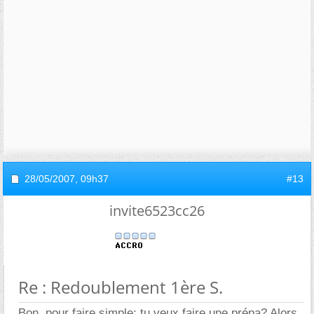
28/05/2007,
09h37
#13
invite6523cc26
Re : Redoublement 1ère S.
Bon, pour faire simple: tu veux faire une prépa? Alors