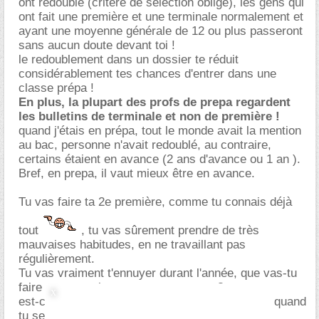
ont redoublé (critère de sélection oblige), les gens qui
ont fait une première et une terminale normalement et
ayant une moyenne générale de 12 ou plus passeront
sans aucun doute devant toi !
le redoublement dans un dossier te réduit
considérablement tes chances d'entrer dans une
classe prépa !
En plus, la plupart des profs de prepa regardent
les bulletins de terminale et non de première !
quand j'étais en prépa, tout le monde avait la mention
au bac, personne n'avait redoublé, au contraire,
certains étaient en avance (2 ans d'avance ou 1 an ).
Bref, en prepa, il vaut mieux être en avance.
Tu vas faire ta 2e première, comme tu connais déjà
tout
, tu vas sûrement prendre de très
mauvaises habitudes, en ne travaillant pas
régulièrement.
Tu vas vraiment t'ennuyer durant l'année, que vas-tu
faire avec tout le temps que tu auras ?
est-ce que tu penses avoir le bac avec mention quand
tu seras en terminale ?