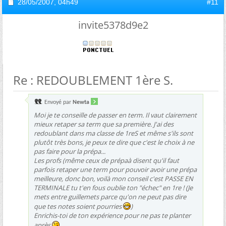
28/05/2007,
04h49
#11
invite5378d9e2
Re : REDOUBLEMENT 1ère S.
Envoyé par
Newta
Moi je te conseille de passer en term. Il vaut clairement
mieux retaper sa term que sa première. J'ai des
redoublant dans ma classe de 1reS et même s'ils sont
plutôt très bons, je peux te dire que c'est le choix à ne
pas faire pour la prépa...
Les profs (même ceux de prépaà disent qu'il faut
parfois retaper une term pour pouvoir avoir une prépa
meilleure, donc bon, voilà mon conseil c'est PASSE EN
TERMINALE tu t'en fous oublie ton "échec" en 1re ! (Je
mets entre guillemets parce qu'on ne peut pas dire
que tes notes soient pourries
)
Enrichis-toi de ton expérience pour ne pas te planter
après