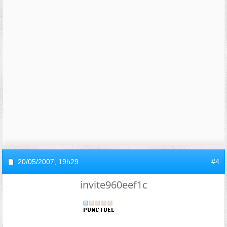
20/05/2007,
19h29
#4
invite960eef1c