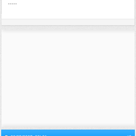
-----