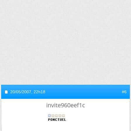
20/05/2007,
22h18
#6
invite960eef1c