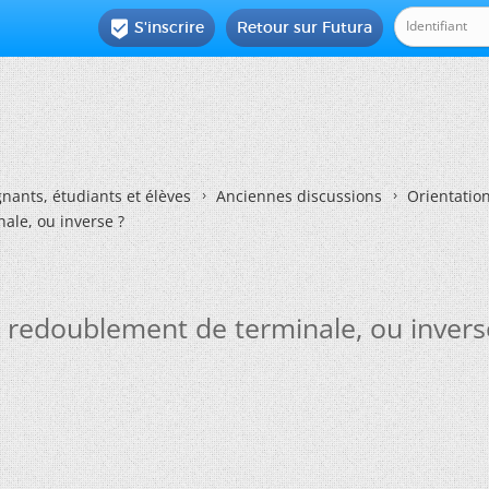
S'inscrire
Retour sur Futura

nants, étudiants et élèves
Anciennes discussions
Orientatio
le, ou inverse ?
redoublement de terminale, ou invers