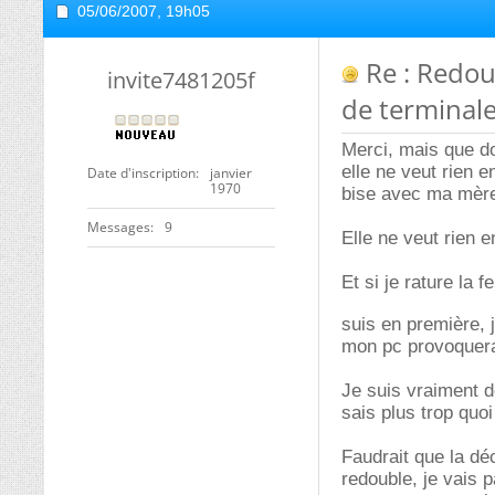
05/06/2007,
19h05
Re : Redou
invite7481205f
de terminale
Merci, mais que do
elle ne veut rien e
Date d'inscription
janvier
1970
bise avec ma mère 
Messages
9
Elle ne veut rien e
Et si je rature la 
suis en première,
mon pc provoquera
Je suis vraiment d
sais plus trop quo
Faudrait que la dé
redouble, je vais 