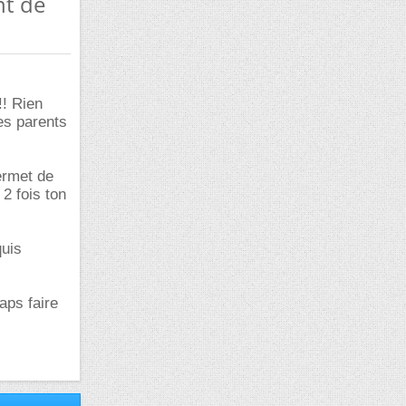
nt de
s
!! Rien
es parents
ermet de
2 fois ton
quis
aps faire