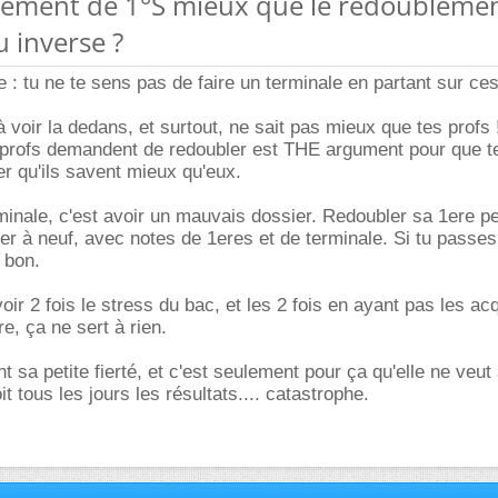
lement de 1°S mieux que le redoubleme
u inverse ?
e : tu ne te sens pas de faire un terminale en partant sur ce
 à voir la dedans, et surtout, ne sait pas mieux que tes profs 
s profs demandent de redoubler est THE argument pour que t
er qu'ils savent mieux qu'eux.
inale, c'est avoir un mauvais dossier. Redoubler sa 1ere p
ier à neuf, avec notes de 1eres et de terminale. Si tu passes 
 bon.
ir 2 fois le stress du bac, et les 2 fois en ayant pas les ac
e, ça ne sert à rien.
t sa petite fierté, et c'est seulement pour ça qu'elle ne veut 
it tous les jours les résultats.... catastrophe.