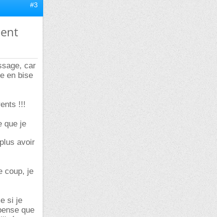
#3
ment
ssage, car
re en bise
ents !!!
e que je
plus avoir
e coup, je
e si je
 pense que