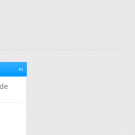
#1
 de