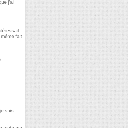
ue j'ai
ntéressait
a même fait
)
je suis
me toute ma