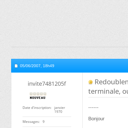
05/06/2007,
18h49
Redoublem
invite7481205f
terminale, o
------
Date d'inscription
janvier
1970
Bonjour
Messages
9