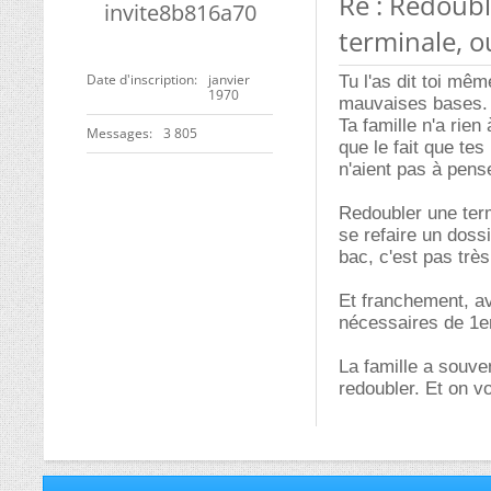
Re : Redoub
invite8b816a70
terminale, o
Date d'inscription
janvier
Tu l'as dit toi mêm
1970
mauvaises bases.
Ta famille n'a rien
Messages
3 805
que le fait que te
n'aient pas à pens
Redoubler une term
se refaire un doss
bac, c'est pas très
Et franchement, avo
nécessaires de 1er
La famille a souven
redoubler. Et on vo