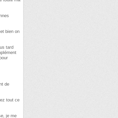
onnes
 et bien on
lus tard
omplément
 pour
nt de
lez tout ce
se, je me