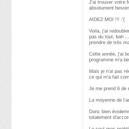
J'ai trouver votre
absolument besoin d
AIDEZ MOI !!! :'(
Voila, j'ai redoub
pas du tout, bah ..
prendre de très ma
Cette année, j'ai 
programme m'a bea
Mais je n'ai pas ré
ce qui m'a fait co
Je me prend 6 de 
La moyenne de l'a
Donc bien évidemme
totalement d'accor
Le seul gros probl