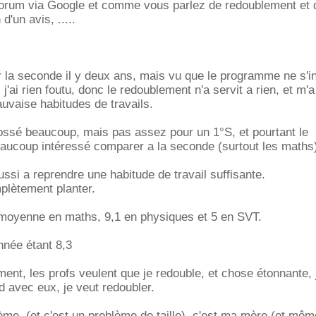
 forum via Google et comme vous parlez de redoublement et q
'un avis, .....
ler la seconde il y deux ans, mais vu que le programme ne s'i
. j'ai rien foutu, donc le redoublement n'a servit a rien, et m'
uvaise habitudes de travails.
bossé beaucoup, mais pas assez pour un 1°S, et pourtant le
ucoup intéressé comparer a la seconde (surtout les maths
ussi a reprendre une habitude de travail suffisante.
mplètement planter.
moyenne en maths, 9,1 en physiques et 5 en SVT.
nnée étant 8,3
nt, les profs veulent que je redouble, et chose étonnante, 
d avec eux, je veut redoubler.
ème, (et c'est un problème de taille), c'est ma mère (et mê