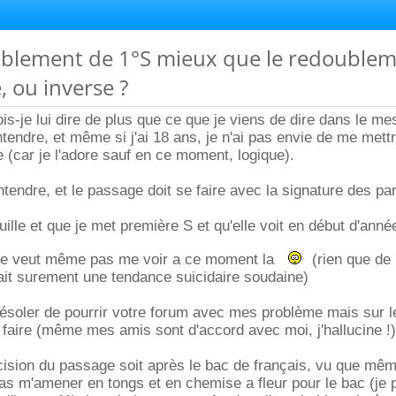
blement de 1°S mieux que le redouble
, ou inverse ?
is-je lui dire de plus que ce que je viens de dire dans le me
ntendre, et même si j'ai 18 ans, je n'ai pas envie de me mett
(car je l'adore sauf en ce moment, logique).
ntendre, et le passage doit se faire avec la signature des par
feuille et que je met première S et qu'elle voit en début d'anné
 je veut même pas me voir a ce moment la
(rien que de 
it surement une tendance suicidaire soudaine)
ésoler de pourrir votre forum avec mes problème mais sur l
i faire (même mes amis sont d'accord avec moi, j'hallucine !)
cision du passage soit après le bac de français, vu que mêm
pas m'amener en tongs et en chemise a fleur pour le bac (je