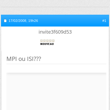
17/02/2008,
19h26
#1
invite3f609d53
MPI ou ISI???