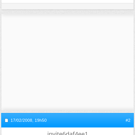
17/02/2008,
19h50
#2
invite6daf4ee1