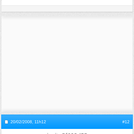
20/02/2008,
11h12
#12