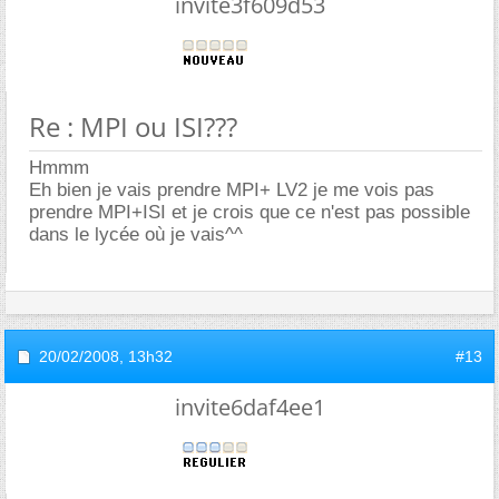
invite3f609d53
Re : MPI ou ISI???
Hmmm
Eh bien je vais prendre MPI+ LV2 je me vois pas
prendre MPI+ISI et je crois que ce n'est pas possible
dans le lycée où je vais^^
20/02/2008,
13h32
#13
invite6daf4ee1