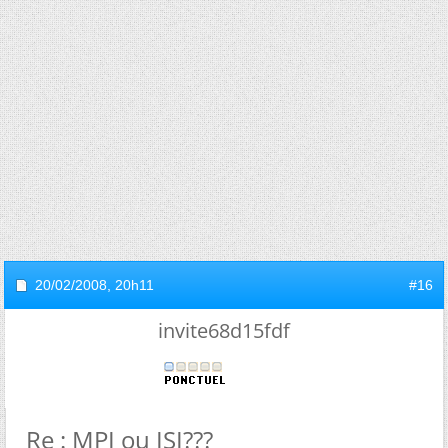
20/02/2008,
20h11
#16
invite68d15fdf
Re : MPI ou ISI???