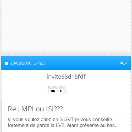
20/02/2008,
14h23
#14
invite68d15fdf
Re : MPI ou ISI???
si vous voulez allez en S SVT je vous conseille
fortement de gardé la LV2, étant présente au bac.