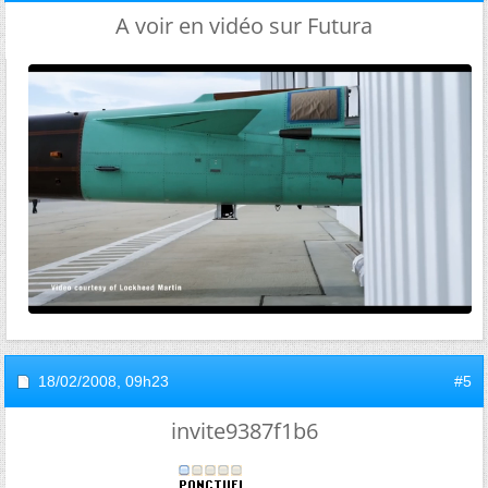
A voir en vidéo sur Futura
18/02/2008,
09h23
#5
invite9387f1b6