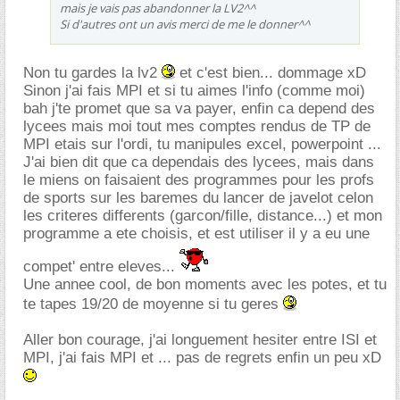
mais je vais pas abandonner la LV2^^
Si d'autres ont un avis merci de me le donner^^
Non tu gardes la lv2
et c'est bien... dommage xD
Sinon j'ai fais MPI et si tu aimes l'info (comme moi)
bah j'te promet que sa va payer, enfin ca depend des
lycees mais moi tout mes comptes rendus de TP de
MPI etais sur l'ordi, tu manipules excel, powerpoint ...
J'ai bien dit que ca dependais des lycees, mais dans
le miens on faisaient des programmes pour les profs
de sports sur les baremes du lancer de javelot celon
les criteres differents (garcon/fille, distance...) et mon
programme a ete choisis, et est utiliser il y a eu une
compet' entre eleves...
Une annee cool, de bon moments avec les potes, et tu
te tapes 19/20 de moyenne si tu geres
Aller bon courage, j'ai longuement hesiter entre ISI et
MPI, j'ai fais MPI et ... pas de regrets enfin un peu xD