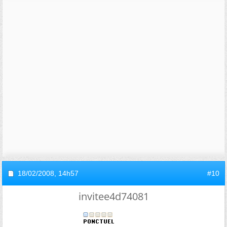
18/02/2008,
14h57
#10
invitee4d74081