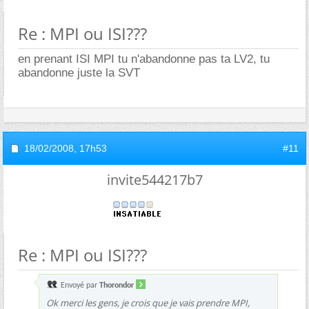
Re : MPI ou ISI???
en prenant ISI MPI tu n'abandonne pas ta LV2, tu
abandonne juste la SVT
18/02/2008,
17h53
#11
invite544217b7
Re : MPI ou ISI???
Envoyé par
Thorondor
Ok merci les gens, je crois que je vais prendre MPI,