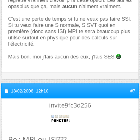
regrette vraiment d'avoir pris cette option. Les autres
opasplus que ça, mais
aucun
n'aiment vraiment.
C'est une perte de temps si tu ne veux pas faire SSI.
Si tu veux faire une S normale, S SVT quoi en
première (donc sans ISI) MPI te sera beaucoup plus
utilse surtout en physique pour des calculs sur
l'électricité.
Mais bon, moi j'fais aucun des eux, j'fais SES.
18/02/2008,
12h16
#7
invite9fc3d256
Re : MPI ou ISI???