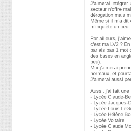
J'aimerai intégrer
secteur n'offre ma
dérogation mais m
Même si il m'a dit
m'inquiète un peu. 
Par ailleurs, j'aim
c'est ma LV2 ? En 
parlais pas 1 mot 
des bases en angla
peu).
Moi j'aimerai pren
normaux, et pourta
J'aimerai aussi pe
Aussi, j'ai fait un
- Lycée Claude-Be
- Lycée Jacques-
- Lycée Louis LeG
- Lycée Hélène Bo
- Lycée Voltaire
- Lycée Claude Mo