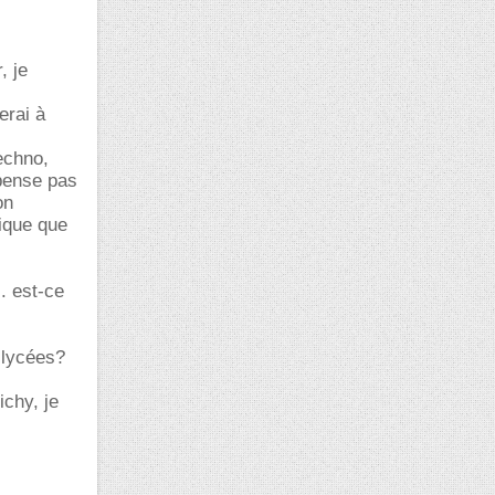
, je
erai à
techno,
pense pas
on
ique que
. est-ce
 lycées?
ichy, je