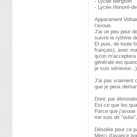
- Lycée Bergson
- Lycée Honoré-de
Apparament Voltair
l'avoue.
J'ai un peu peur d
suivre le rythme d
Et puis, de toute f
français), avec m
qu'on m'acceptera (
générale est quan
je suis sérieuse...)
J'ai pas vraiment 
que je peux demand
Donc par éliminati
Est-ce que les quar
Parce que j'avoue 
me suis dit "oulla
Désolée pour ce pa
Merci d'avance po