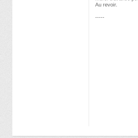
Au revoir.
-----