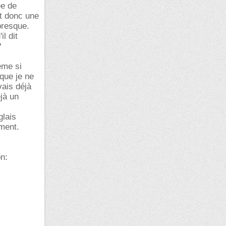
ée de
it donc une
presque.
l dit
?
ême si
 que je ne
vais déjà
jà un
glais
ement.
on: