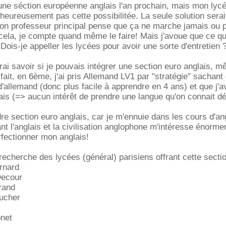
 une séction européenne anglais l'an prochain, mais mon lyc
lheureusement pas cette possibilitée. La seule solution sera
on professeur principal pense que ça ne marche jamais ou 
 cela, je compte quand même le faire! Mais j'avoue que ce qu'i
Dois-je appeller les lycées pour avoir une sorte d'entretien 
erai savoir si je pouvais intégrer une section euro anglais, m
fait, en 6ème, j'ai pris Allemand LV1 par "stratégie" sachant
d'allemand (donc plus facile à apprendre en 4 ans) et que j'a
is (=> aucun intérêt de prendre une langue qu'on connait dé
dre section euro anglais, car je m'ennuie dans les cours d'an
nt l'anglais et la civilisation anglophone m'intéresse énorm
rfectionner mon anglais!
e recherche des lycées (général) parisiens offrant cette secti
rnard
Decour
rand
ucher
net