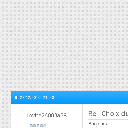
22/12/2010,
21h43
Re : Choix d
invite26003a38
Bonjours,