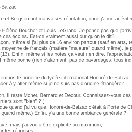
-Balzac
e et Bergson ont mauvaises réputation, donc j'aimerai éviter
e Hélène Boucher et Louis LeGrand. Je pense pas que j'arriv
e ces écoles. Est-ce vraiment aussi dur qu'on le dit?
açon, même si j'ai plus de 16 environ partout (sauf en arts, 
a moyenne de français (matière "majeure" quand même), je 
13). Enfin, même si les notes ça veut rien dire, l'appréciati
d même bonne (rien d'alarmant: pas de bavardages, tous ind
compris le principe du lycée international Honoré-de-Balzac..
er à y aller même si je ne suis pas d'origine étrangère?
on, il reste Monet, Bernard et Decour. Connaissez-vous ces
tiers sont "bien" ? (
que quand j'ai vu que Honoré-de-Balzac c'était à Porte de Cl
", quand même.) Enfin, y'a une bonne ambiance générale ?
vé, mais j'ai voulu être explicite au maximum;
ur les réponses!