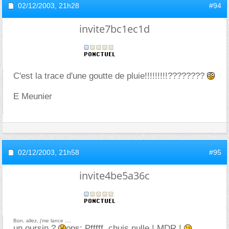
02/12/2003,
21h28
#94
invite7bc1ec1d
C'est la trace d'une goutte de pluie!!!!!!!!!????????
E Meunier
02/12/2003,
21h58
#95
invite4be5a36c
Bon, allez, j'me lance ....
un oursin ?
ops: Pfffff, chuis nulle ! MDR !