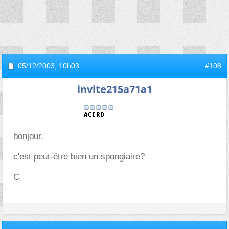
05/12/2003,
10h03
#108
invite215a71a1
bonjour,
c'est peut-être bien un spongiaire?
C