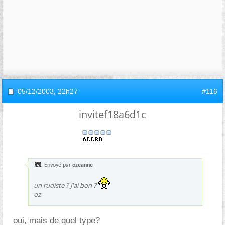
05/12/2003,
22h27
#116
invitef18a6d1c
Envoyé par
ozeanne
un rudiste ? J'ai bon ?
oz
oui, mais de quel type?