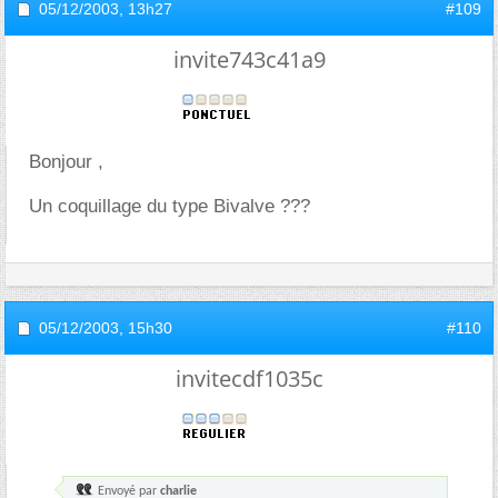
05/12/2003,
13h27
#109
invite743c41a9
Bonjour ,
Un coquillage du type Bivalve ???
05/12/2003,
15h30
#110
invitecdf1035c
Envoyé par
charlie