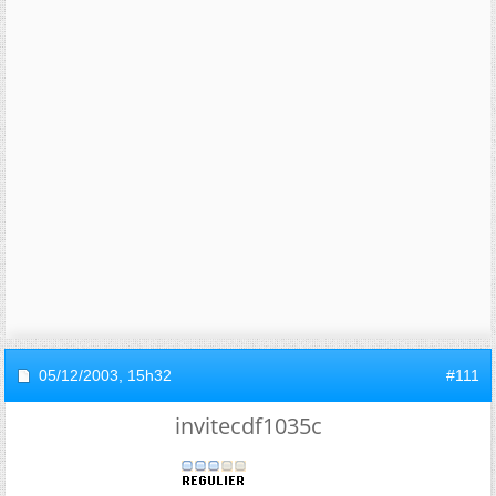
05/12/2003,
15h32
#111
invitecdf1035c