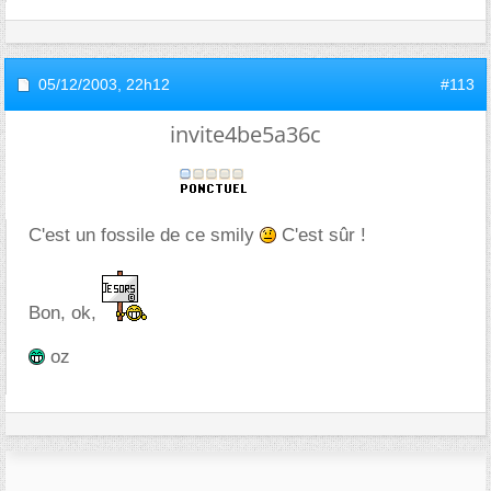
05/12/2003,
22h12
#113
invite4be5a36c
C'est un fossile de ce smily
C'est sûr !
Bon, ok,
oz