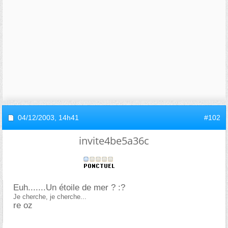
04/12/2003,
14h41
#102
invite4be5a36c
Euh.......Un étoile de mer ? :?
Je cherche, je cherche...
re oz