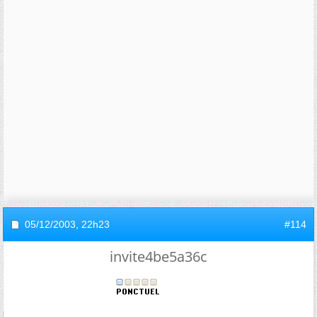
05/12/2003,
22h23
#114
invite4be5a36c