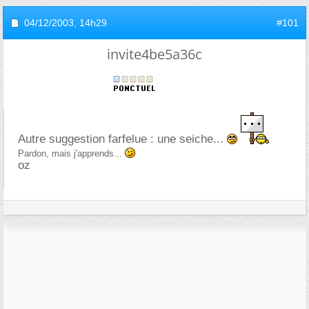
04/12/2003,
14h29
#101
invite4be5a36c
Autre suggestion farfelue : une seiche...
Pardon, mais j'apprends...
oz