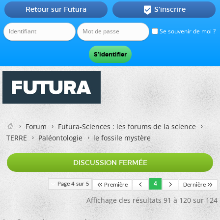
Retour sur Futura
S'inscrire

Se souvenir de moi ?
Forum
Futura-Sciences : les forums de la science
TERRE
Paléontologie
le fossile mystère
DISCUSSION FERMÉE
Page 4 sur 5
4
Première
Dernière
Affichage des résultats 91 à 120 sur 124