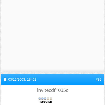
03/12/2003,
18h02
#98
invitecdf1035c