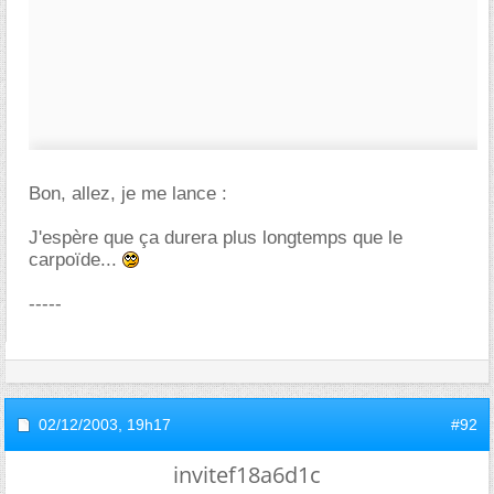
Bon, allez, je me lance :
J'espère que ça durera plus longtemps que le
carpoïde...
-----
02/12/2003,
19h17
#92
invitef18a6d1c