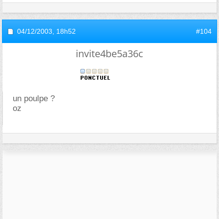
04/12/2003,
18h52
#104
invite4be5a36c
un poulpe ?
oz