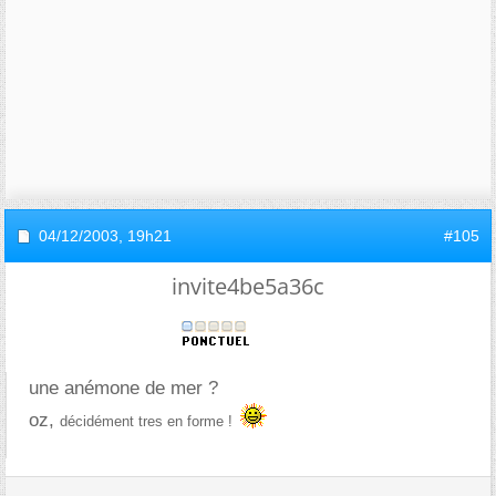
04/12/2003,
19h21
#105
invite4be5a36c
une anémone de mer ?
oz,
décidément tres en forme !