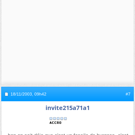
18/11/2003,
09h42
#7
invite215a71a1