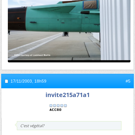
17/11/2003,
18h59
#5
invite215a71a1
C'est végétal?