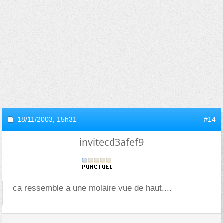
18/11/2003,
15h31
#14
invitecd3afef9
ca ressemble a une molaire vue de haut....