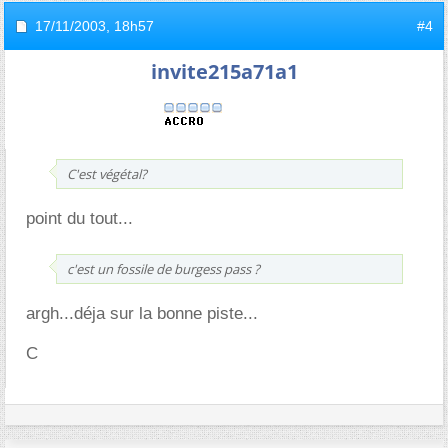
17/11/2003,
18h57
#4
invite215a71a1
C'est végétal?
point du tout...
c'est un fossile de burgess pass ?
argh...déja sur la bonne piste...
C