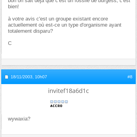
bon on sait déja que c'est un fossile de burgess, c'est
bien!
à votre avis c'est un groupe existant encore
actuellement où est-ce un type d'organisme ayant
totalement disparu?
C
18/11/2003,
10h07
#8
invitef18a6d1c
wywaxia?