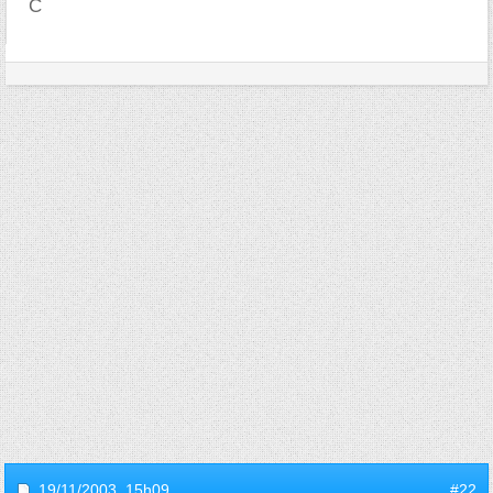
C
19/11/2003,
15h09
#22