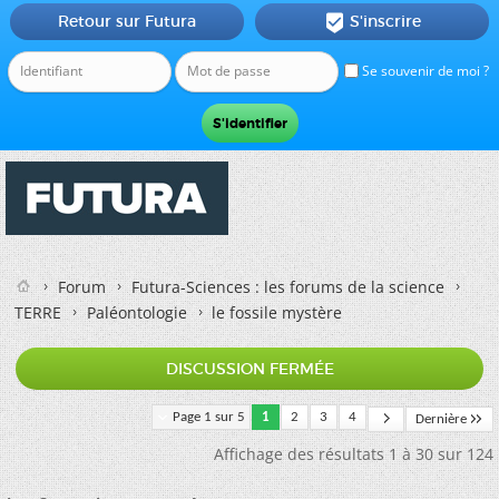
Retour sur Futura
S'inscrire

Se souvenir de moi ?
Forum
Futura-Sciences : les forums de la science
TERRE
Paléontologie
le fossile mystère
DISCUSSION FERMÉE
Page 1 sur 5
1
2
3
4
Dernière
Affichage des résultats 1 à 30 sur 124