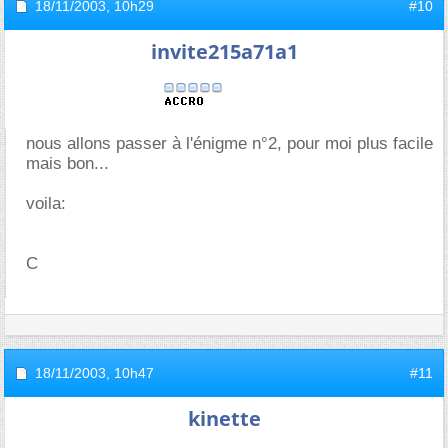
18/11/2003,
10h29
#10
invite215a71a1
nous allons passer à l'énigme n°2, pour moi plus facile
mais bon...
voila:
C
18/11/2003,
10h47
#11
kinette