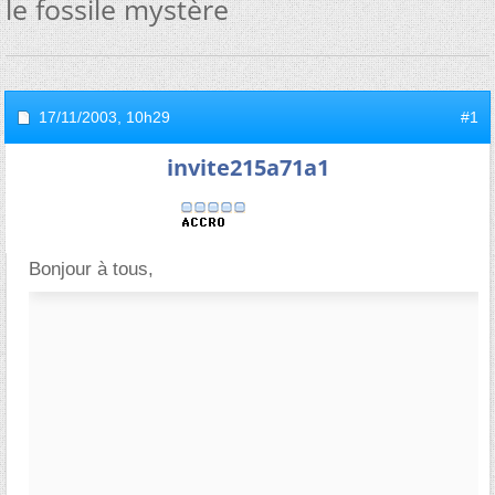
le fossile mystère
17/11/2003,
10h29
#1
invite215a71a1
Bonjour à tous,