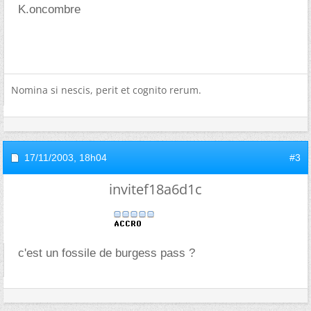
K.oncombre
Nomina si nescis, perit et cognito rerum.
17/11/2003,
18h04
#3
invitef18a6d1c
c'est un fossile de burgess pass ?