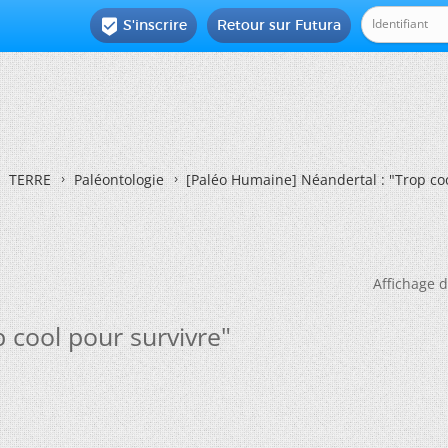
S'inscrire
Retour sur Futura

TERRE
Paléontologie
[Paléo Humaine] Néandertal : "Trop coo
Affichage d
 cool pour survivre"