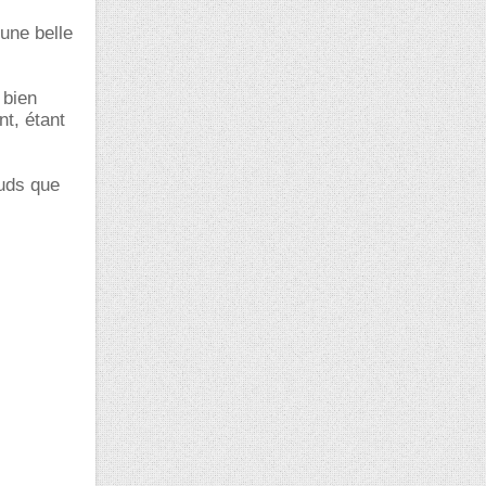
une belle
 bien
nt, étant
auds que