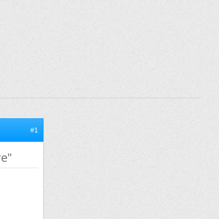
#1
re"