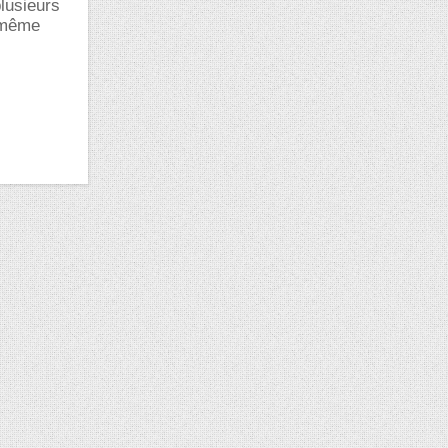
plusieurs
a même