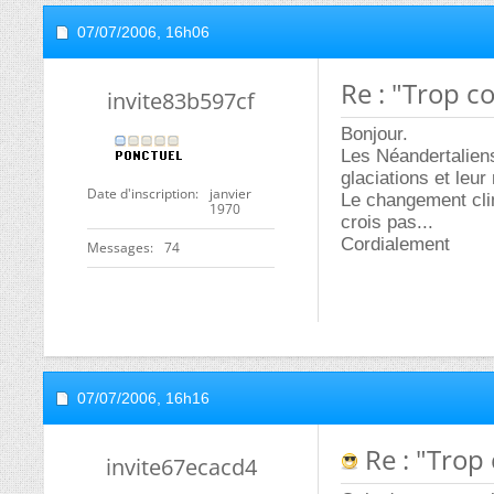
07/07/2006,
16h06
Re : "Trop c
invite83b597cf
Bonjour.
Les Néandertaliens
glaciations et leu
Date d'inscription
janvier
Le changement clim
1970
crois pas...
Cordialement
Messages
74
07/07/2006,
16h16
Re : "Trop 
invite67ecacd4