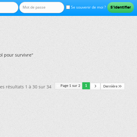
Se souvenir de moi ?
l pour survivre"
es résultats 1 à 30 sur 34
Page 1 sur 2
1
Dernière