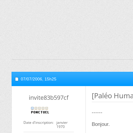
07/07/2006,
15h25
[Paléo Humai
invite83b597cf
------
Date d'inscription
janvier
Bonjour.
1970