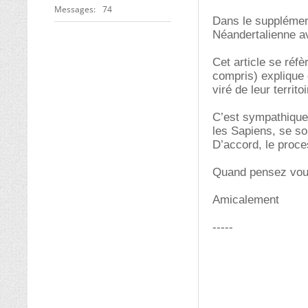
Messages
74
Dans le supplément
Néandertalienne av
Cet article se réfè
compris) explique 
viré de leur territ
C’est sympathique
les Sapiens, se son
D’accord, le proc
Quand pensez vou
Amicalement
-----