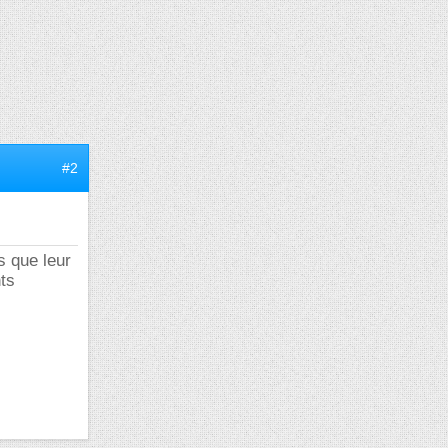
#2
s que leur
ts