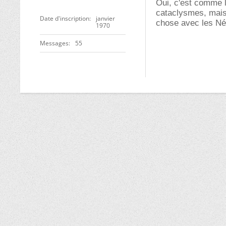
Oui, c'est comme l
cataclysmes, mais 
Date d'inscription
janvier
chose avec les Né
1970
Messages
55