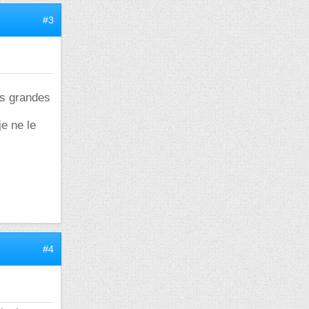
#3
rs grandes
je ne le
#4