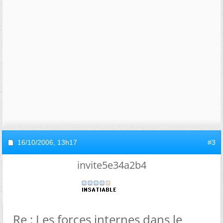
16/10/2006,
13h17
#3
invite5e34a2b4
Re : Les forces internes dans le