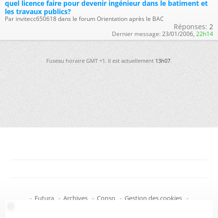
quel licence faire pour devenir ingénieur dans le batiment et
les travaux publics?
Par invitecc650618 dans le forum Orientation après le BAC
Réponses:
2
Dernier message:
23/01/2006,
22h14
Fuseau horaire GMT +1. Il est actuellement
13h07
.
-
Futura
-
Archives
-
Conso
-
Gestion des cookies
-
Politique de confidentialité
-
Haut de page