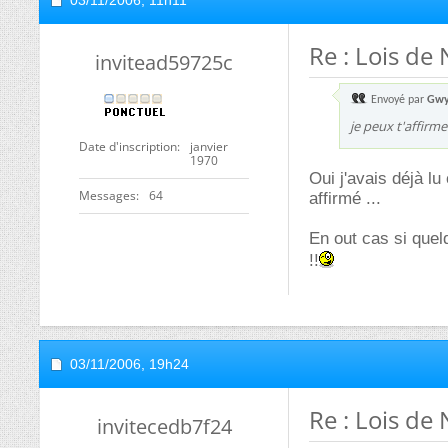
03/11/2006,
11h11
Re : Lois de
invitead59725c
Envoyé par
Gwy
je peux t'affirm
Date d'inscription
janvier
1970
Oui j'avais déjà l
Messages
64
affirmé ...
En out cas si quel
!!
03/11/2006,
19h24
Re : Lois de
invitecedb7f24