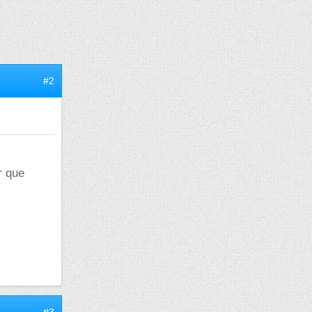
#2
r que