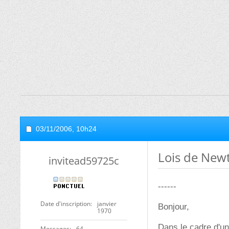
03/11/2006,
10h24
Lois de New
invitead59725c
------
Date d'inscription
janvier
Bonjour,
1970
Dans le cadre d'un
Messages
64