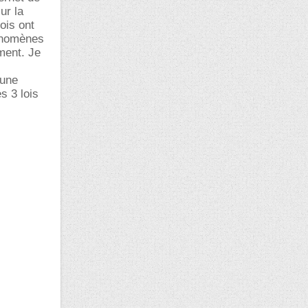
ur la
ois ont
énomènes
ment. Je
s
'une
s 3 lois