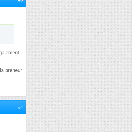
#3
également
is preneur
#4