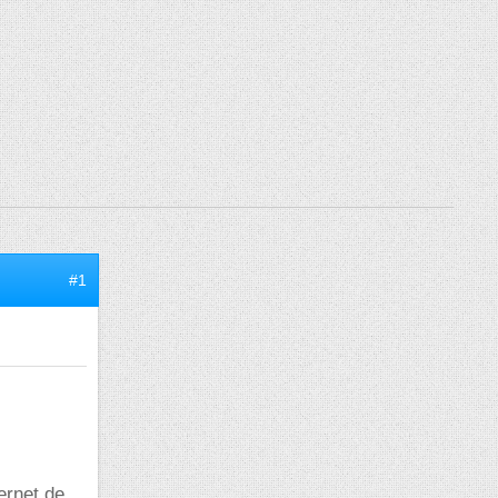
#1
ernet de