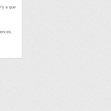
n'y a que
iences,