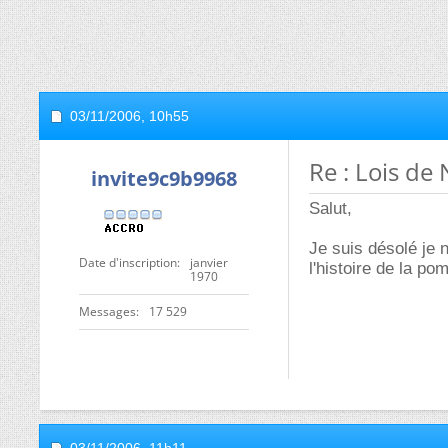
03/11/2006,
10h55
Re : Lois de
invite9c9b9968
Salut,
Je suis désolé je 
Date d'inscription
janvier
l'histoire de la p
1970
Messages
17 529