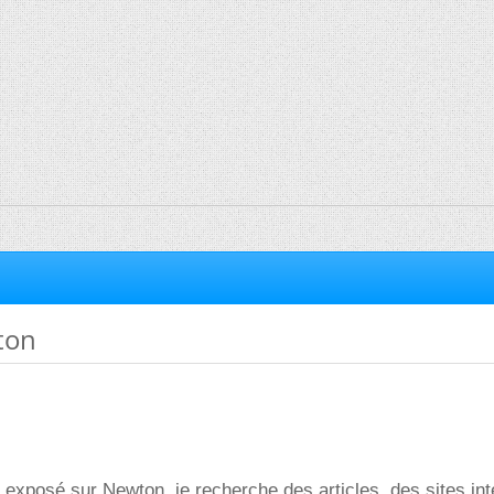
ton
 exposé sur Newton, je recherche des articles, des sites int